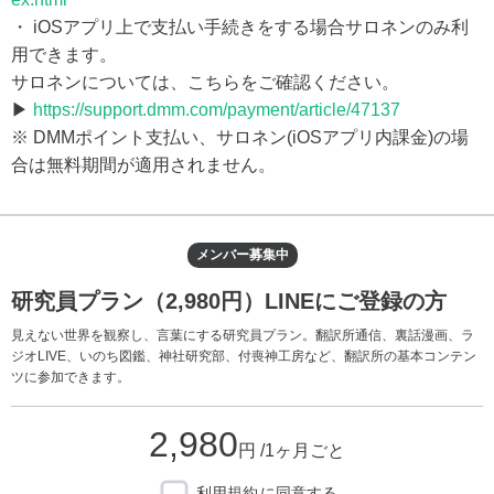
・ iOSアプリ上で支払い手続きをする場合サロネンのみ利
用できます。
サロネンについては、こちらをご確認ください。
▶
https://support.dmm.com/payment/article/47137
※ DMMポイント支払い、サロネン(iOSアプリ内課金)の場
合は無料期間が適用されません。
メンバー募集中
研究員プラン（2,980円）LINEにご登録の方
見えない世界を観察し、言葉にする研究員プラン。翻訳所通信、裏話漫画、ラ
ジオLIVE、いのち図鑑、神社研究部、付喪神工房など、翻訳所の基本コンテン
ツに参加できます。
2,980
円 /1ヶ月ごと
利用規約
に同意する