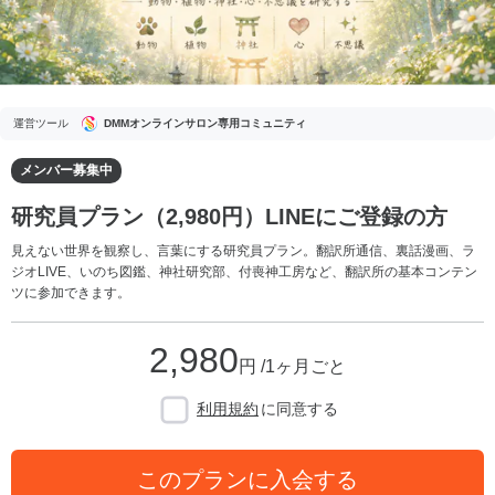
運営ツール
DMMオンラインサロン専用コミュニティ
メンバー募集中
研究員プラン（2,980円）LINEにご登録の方
見えない世界を観察し、言葉にする研究員プラン。翻訳所通信、裏話漫画、ラ
ジオLIVE、いのち図鑑、神社研究部、付喪神工房など、翻訳所の基本コンテン
ツに参加できます。
2,980
円 /1ヶ月ごと
利用規約
に同意する
このプランに入会する