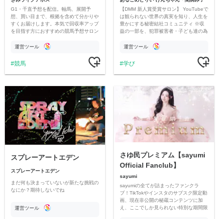
G1・千直予想を配信。軸馬、展開予
【DMM 新人賞受賞サロン】 YouTubeで
想、買い目まで、根拠を含めて分かりや
は観られない世界の真実を知り、人生を
すくお届けします。本気で回収率アップ
豊かにする秘密結社コミュニティ ※収
を目指す方におすすめの競馬予想サロン
益の一部を、犯罪被害者・子ども達の為
です。
のチャリティーに寄付させていただきま
す
運営ツール
運営ツール
競馬
学び
さゆ民プレミアム【sayumi
スプレーアートエデン
Official Fanclub】
スプレーアートエデン
sayumi
まだ何も決まっていないが新たな挑戦の
sayumiの全てが詰まったファンクラ
なにか？期待しないでね
ブ！TikTokやインスタのサブスク限定動
画、現在非公開の秘蔵コンテンツに加
え、ここでしか見られない特別な期間限
運営ツール
定コンテンツをお届けします！