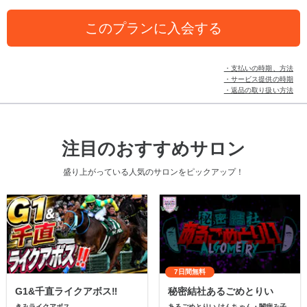
このプランに入会する
・支払いの時期、方法
・サービス提供の時期
・返品の取り扱い方法
注目のおすすめサロン
盛り上がっている人気のサロンをピックアップ！
7日間無料
G1&千直ライクアボス‼️
秘密結社あるごめとりい
きみライクアボス
あるごめとりい けんちゃん・闇病み子