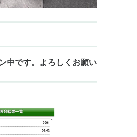
ーン中です。よろしくお願い