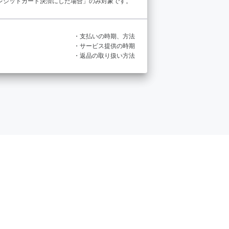
レジットカード決済にした場合」のみ対象です。
・支払いの時期、方法
・サービス提供の時期
・返品の取り扱い方法