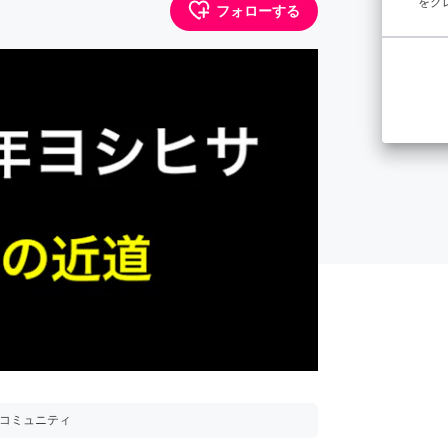
をク
フォローする
用コミュニティ