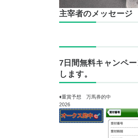
主宰者のメッセージ
7日間無料キャンペ
します。
♦︎重賞予想 万馬券的中
2026