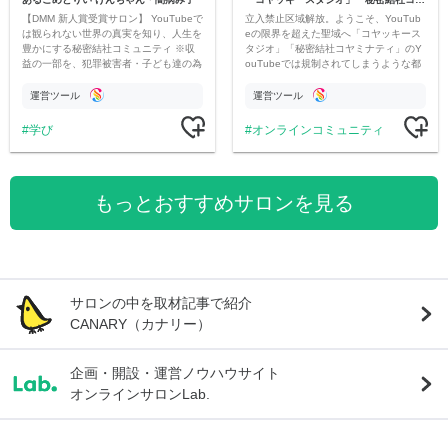
【DMM 新人賞受賞サロン】 YouTubeで
立入禁止区域解放。ようこそ、YouTub
は観られない世界の真実を知り、人生を
eの限界を超えた聖域へ「コヤッキース
豊かにする秘密結社コミュニティ ※収
タジオ」「秘密結社コヤミナティ」のY
益の一部を、犯罪被害者・子ども達の為
ouTubeでは規制されてしまうような都
のチャリティーに寄付させていただきま
市伝説を中心にオリジナルコンテンツを
す
公開。
運営ツール
運営ツール
学び
オンラインコミュニティ
もっとおすすめサロンを見る
サロンの中を取材記事で紹介
CANARY（カナリー）
企画・開設・運営ノウハウサイト
オンラインサロンLab.