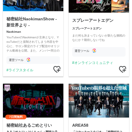
秘密結社NaokimanShow -
スプレーアートエデン
新世界より -
スプレーアートエデン
Naokiman
まだ何も決まっていないが新たな挑戦の
YouTuberのNaokimanが主体となり、Y
なにか？期待しないでね
ouTubeだと規制されてしまう内容を中
心に、サロン限定のライブ配信やオリジ
ナル動画を公開。また、メンバー同士の
運営ツール
情報交換や交流の場としても楽しんでい
ただいています。
運営ツール
オンラインコミュニティ
ライフスタイル
7日間無料
秘密結社あるごめとりい
AREA58
あるごめとりい けんちゃん・闇病み子
「コヤッキースタジオ」「秘密結社コヤミナティ」