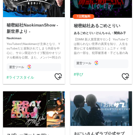
7日間無料
秘密結社NaokimanShow -
秘密結社あるごめとりい
新世界より -
あるごめとりい けんちゃん・闇病み子
Naokiman
【DMM 新人賞受賞サロン】 YouTubeで
YouTuberのNaokimanが主体となり、Y
は観られない世界の真実を知り、人生を
ouTubeだと規制されてしまう内容を中
豊かにする秘密結社コミュニティ ※収
心に、サロン限定のライブ配信やオリジ
益の一部を、犯罪被害者・子ども達の為
ナル動画を公開。また、メンバー同士の
のチャリティーに寄付させていただきま
情報交換や交流の場としても楽しんでい
す
運営ツール
ただいています。
運営ツール
学び
ライフスタイル
おにいさんずラブ公式サブ