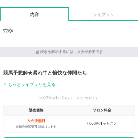
内容
ライブラリ
穴⑨
続きを表示するには、入会が必要です
競馬予想師★暴れ牛と愉快な仲間たち
もっとライブラリを見る
ご入会手続き中に完売することもございます。
販売価格
サロン料金
入会後無料
7,000円/1ヶ月ごと
※退会後閲覧可 詳細は
こちら