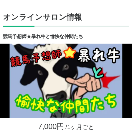
オンラインサロン情報
競馬予想師★暴れ牛と愉快な仲間たち
7,000円
/1ヶ月ごと