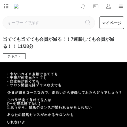
マイページ
当てても当てても会員が減る！！7連勝しても会員が減
る！！ 11/28分
テキスト