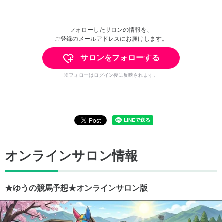
フォローしたサロンの情報を、
ご登録のメールアドレスにお届けします。
サロンをフォローする
※フォローはログイン後に反映されます。
オンラインサロン情報
★ゆうの競馬予想★オンラインサロン版