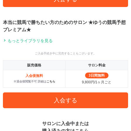
本当に競馬で勝ちたい方のためのサロン ★ゆうの競馬予想
プレミアム★
もっとライブラリを見る
ご入会手続き中に完売することもございます。
販売価格
サロン料金
3日間無料
入会後無料
※退会後閲覧不可 詳細は
こちら
9,800円/1ヶ月ごと
入会する
サロンに入会中または
購入済みの方はこちら