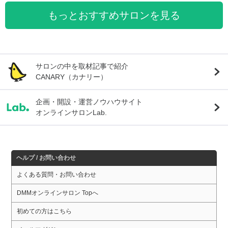
もっとおすすめサロンを見る
サロンの中を取材記事で紹介
CANARY（カナリー）
企画・開設・運営ノウハウサイト
オンラインサロンLab.
ヘルプ / お問い合わせ
よくある質問・お問い合わせ
DMMオンラインサロン Topへ
初めての方はこちら