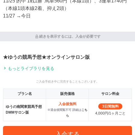
11/25 的中 1戦1勝 馬単560円（本線1頭）、3連単1740円
（本線1頭本線2着、抑え2頭）
11/27 →今日
続きを表示するには、入会が必要です
★ゆうの競馬予想★オンラインサロン版
もっとライブラリを見る
ご入会手続き中に完売することもございます。
プラン名
販売価格
サロン料金
入会後無料
3日間無料
ゆうの南関東競馬予想
※退会後閲覧不可 詳細は
こち
DMMサロン版
4,000円/1ヶ月ごと
ら
入会する