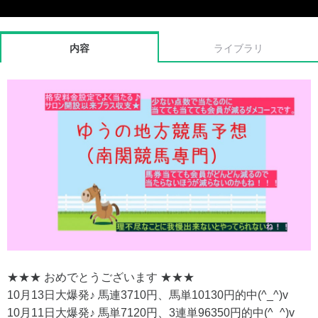
内容
ライブラリ
★★★ おめでとうございます ★★★
10月13日大爆発♪ 馬連3710円、馬単10130円的中(^_^)v
10月11日大爆発♪ 馬単7120円、3連単96350円的中(^_^)v