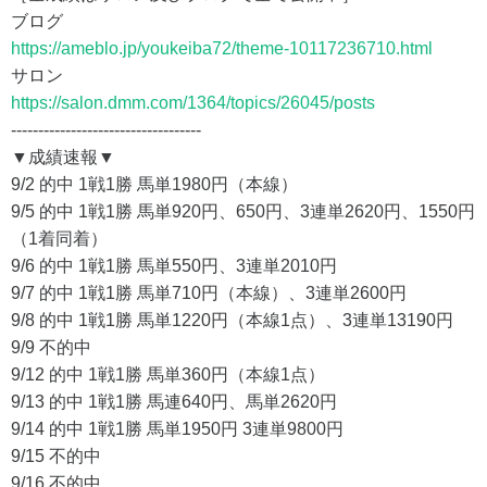
ブログ
https://ameblo.jp/youkeiba72/theme-10117236710.html
サロン
https://salon.dmm.com/1364/topics/26045/posts
-----------------------------------
▼成績速報▼
9/2 的中 1戦1勝 馬単1980円（本線）
9/5 的中 1戦1勝 馬単920円、650円、3連単2620円、1550円
（1着同着）
9/6 的中 1戦1勝 馬単550円、3連単2010円
9/7 的中 1戦1勝 馬単710円（本線）、3連単2600円
9/8 的中 1戦1勝 馬単1220円（本線1点）、3連単13190円
9/9 不的中
9/12 的中 1戦1勝 馬単360円（本線1点）
9/13 的中 1戦1勝 馬連640円、馬単2620円
9/14 的中 1戦1勝 馬単1950円 3連単9800円
9/15 不的中
9/16 不的中