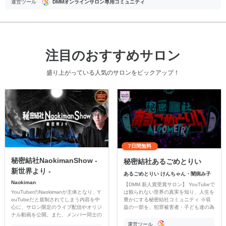
運営ツール
DMMオンラインサロン専用コミュニティ
注目のおすすめサロン
盛り上がっている人気のサロンをピックアップ！
7日間無料
秘密結社NaokimanShow -
秘密結社あるごめとりい
新世界より -
あるごめとりい けんちゃん・闇病み子
Naokiman
【DMM 新人賞受賞サロン】 YouTubeで
YouTuberのNaokimanが主体となり、Y
は観られない世界の真実を知り、人生を
ouTubeだと規制されてしまう内容を中
豊かにする秘密結社コミュニティ ※収
心に、サロン限定のライブ配信やオリジ
益の一部を、犯罪被害者・子ども達の為
ナル動画を公開。また、メンバー同士の
のチャリティーに寄付させていただきま
情報交換や交流の場としても楽しんでい
す
運営ツール