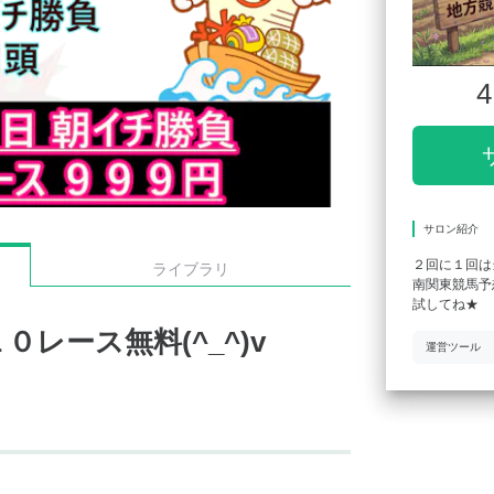
4
サロン紹介
２回に１回は
ライブラリ
南関東競馬予
試してね★
レース無料(^_^)v
運営ツール