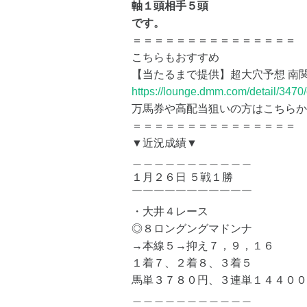
軸１頭相手５頭
です。
＝＝＝＝＝＝＝＝＝＝＝＝＝＝＝
こちらもおすすめ
【当たるまで提供】超大穴予想 南
https://lounge.dmm.com/detail/3470
万馬券や高配当狙いの方はこちらか
＝＝＝＝＝＝＝＝＝＝＝＝＝＝＝
▼近況成績▼
＿＿＿＿＿＿＿＿＿＿＿
１月２６日 ５戦１勝
￣￣￣￣￣￣￣￣￣￣￣
・大井４レース
◎８ロングングマドンナ
→本線５→抑え７，９，１６
１着７、２着８、３着５
馬単３７８０円、３連単１４４００
＿＿＿＿＿＿＿＿＿＿＿