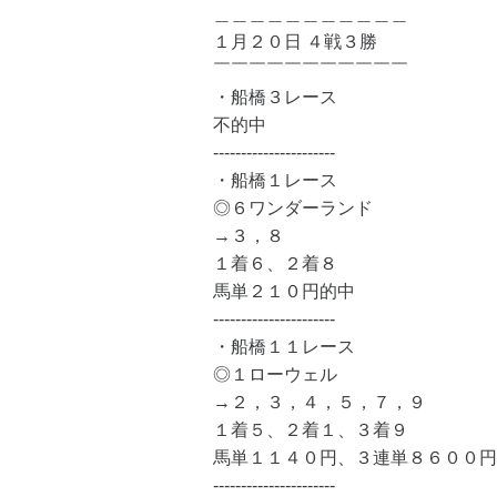
＿＿＿＿＿＿＿＿＿＿＿
１月２０日 ４戦３勝
￣￣￣￣￣￣￣￣￣￣￣
・船橋３レース
不的中
----------------------
・船橋１レース
◎６ワンダーランド
→３，８
１着６、２着８
馬単２１０円的中
----------------------
・船橋１１レース
◎１ローウェル
→２，３，４，５，７，９
１着５、２着１、３着９
馬単１１４０円、３連単８６００円
----------------------