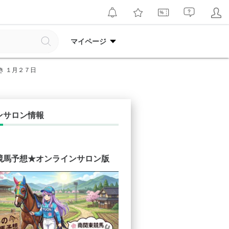
マイページ
付き １月２７日
ンサロン情報
競馬予想★オンラインサロン版