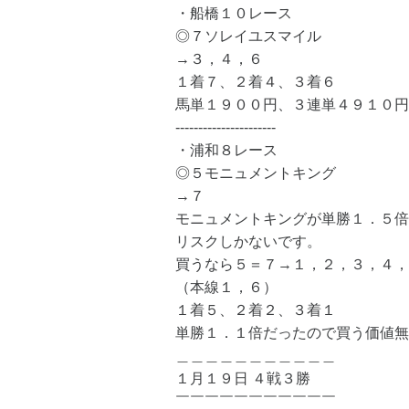
・船橋１０レース
◎７ソレイユスマイル
→３，４，６
１着７、２着４、３着６
馬単１９００円、３連単４９１０円
----------------------
・浦和８レース
◎５モニュメントキング
→７
モニュメントキングが単勝１．５倍
リスクしかないです。
買うなら５＝７→１，２，３，４，
（本線１，６）
１着５、２着２、３着１
単勝１．１倍だったので買う価値無
＿＿＿＿＿＿＿＿＿＿＿
１月１９日 ４戦３勝
￣￣￣￣￣￣￣￣￣￣￣