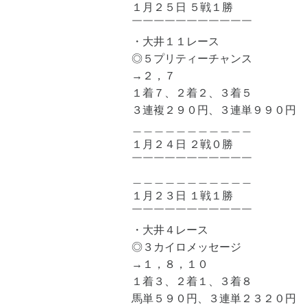
１月２５日 ５戦１勝
￣￣￣￣￣￣￣￣￣￣￣
・大井１１レース
◎５プリティーチャンス
→２，７
１着７、２着２、３着５
３連複２９０円、３連単９９０円
＿＿＿＿＿＿＿＿＿＿＿
１月２４日 ２戦０勝
￣￣￣￣￣￣￣￣￣￣￣
＿＿＿＿＿＿＿＿＿＿＿
１月２３日 １戦１勝
￣￣￣￣￣￣￣￣￣￣￣
・大井４レース
◎３カイロメッセージ
→１，８，１０
１着３、２着１、３着８
馬単５９０円、３連単２３２０円