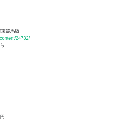
関東競馬版
/content/24782/
ら
円