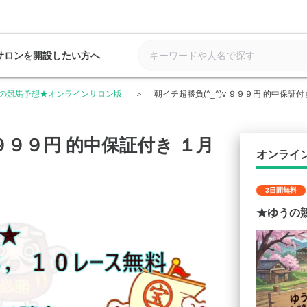
サロンを開設したい方へ
の競馬予想★オンラインサロン版
朝イチ超勝負(^_^)v ９９９円 的中保証
 ９９９円 的中保証付き １月
オンライ
3日間無料
★ゆうの