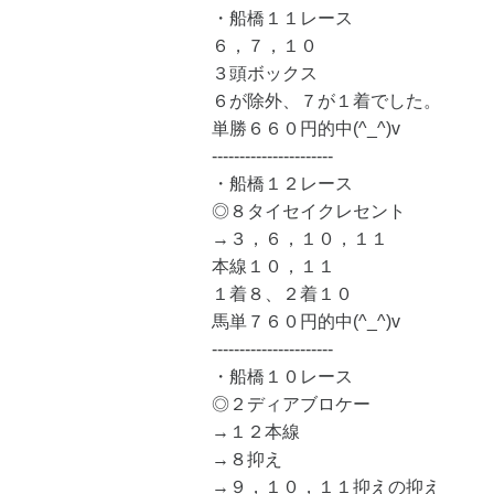
・船橋１１レース
６，７，１０
３頭ボックス
６が除外、７が１着でした。
単勝６６０円的中(^_^)v
----------------------
・船橋１２レース
◎８タイセイクレセント
→３，６，１０，１１
本線１０，１１
１着８、２着１０
馬単７６０円的中(^_^)v
----------------------
・船橋１０レース
◎２ディアブロケー
→１２本線
→８抑え
→９，１０，１１抑えの抑え