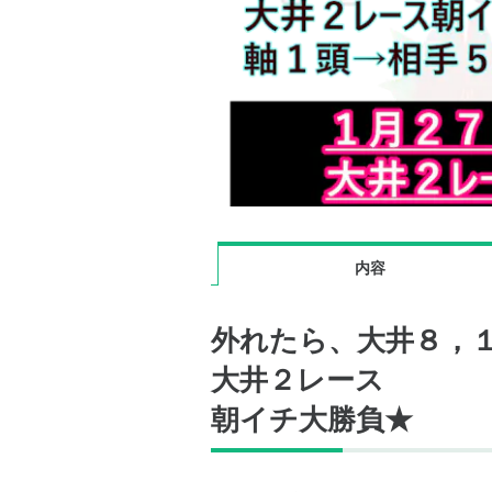
内容
外れたら、大井８，１０
大井２レース
朝イチ大勝負★