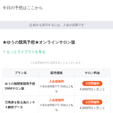
今日の予想はここから
続きを表示するには、入会が必要です
★ゆうの競馬予想★オンラインサロン版
もっとライブラリを見る
ご入会手続き中に完売することもございます。
プラン名
販売価格
サロン料金
入会後無料
3日間無料
ゆうの南関東競馬予想
※退会後閲覧不可 詳細は
こち
DMMサロン版
4,000円/1ヶ月ごと
ら
入会後無料
3日間無料
万馬券を取る為のＪＲ
※退会後閲覧不可 詳細は
こち
Ａ解析データ
4,000円/1ヶ月ごと
ら