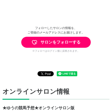
フォローしたサロンの情報を、
ご登録のメールアドレスにお届けします。
サロンをフォローする
※フォローはログイン後に反映されます。
オンラインサロン情報
★ゆうの競馬予想★オンラインサロン版