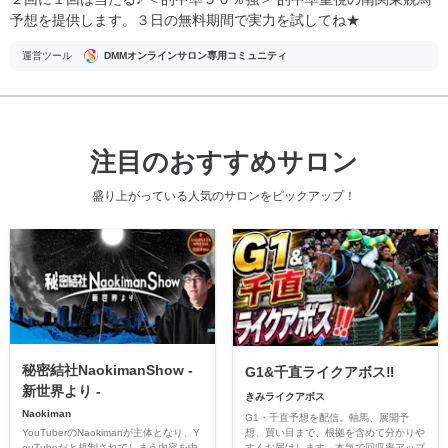
予想を提供します。３日の無料期間で実力を試してね★
運営ツール
DMMオンラインサロン専用コミュニティ
注目のおすすめサロン
盛り上がっている人気のサロンをピックアップ！
秘密結社NaokimanShow -
G1&千直ライクアボス‼️
新世界より -
きみライクアボス
Naokiman
G1・千直予想を配信。軸馬、展開予
YouTuberのNaokimanが主体となり、Y
想、買い目まで、根拠を含めて分かりや
ouTubeだと規制されてしまう内容を中
すくお届けします。本気で回収率アップ