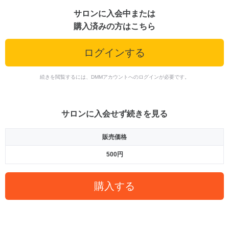
サロンに入会中または
購入済みの方はこちら
ログインする
続きを閲覧するには、DMMアカウントへのログインが必要です。
サロンに入会せず続きを見る
販売価格
500円
購入する