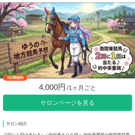
3日間無料
4,000円
/1ヶ月ごと
サロンページを見る
サロン紹介
２回に１回は当たる♪ ＜的中率５０％強＞ 的中率重視の南関東競馬