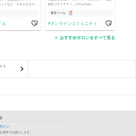
ョットなど、さまざまなコ…
結社コヤミナティ」のYouTube…
の記事
運営ツール
運営
イル
オンラインコミュニティ
学
おすすめサロンをすべて見る
イト
報
ガジン
を無料でお届けします。