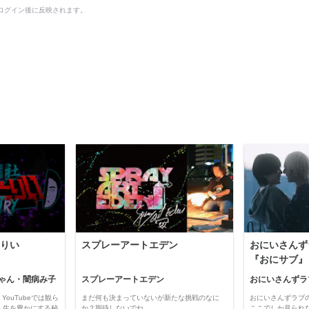
ログイン後に反映されます。
りい
スプレーアートエデン
おにいさんず
『おにサブ』
ゃん・闇病み子
スプレーアートエデン
おにいさんずラ
YouTubeでは観ら
まだ何も決まっていないが新たな挑戦のなに
おにいさんずラブ
人生を豊かにする秘
か？期待しないでね
ここでしか見られ