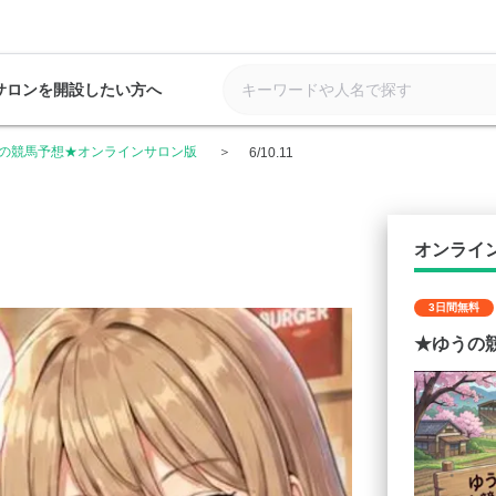
サロンを開設したい方へ
の競馬予想★オンラインサロン版
6/10.11
オンライ
3日間無料
★ゆうの