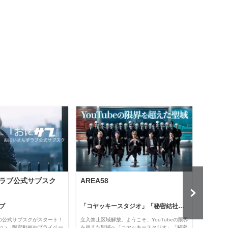
ラブ公式サブスク
AREA58
Holl
ブ
「コヤッキースタジオ」「秘密結社コヤミナティ」
河村真
の公式サブスクがスタート！
立入禁止区域解放。ようこそ、YouTubeの限界
経済・
ない、限定動画やプライベー
を超えた聖域へ「コヤッキースタジオ」「秘密
け。 