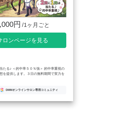
,000円
/1ヶ月ごと
サロンページを見る
当たる♪ ＜的中率５０％強＞ 的中率重視の
想を提供します。３日の無料期間で実力を
DMMオンラインサロン専用コミュニティ