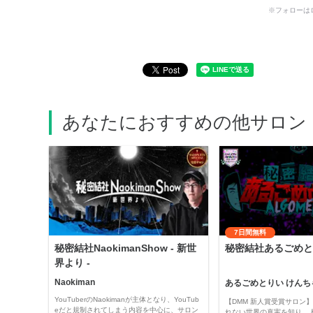
※フォローは
あなたにおすすめの他サロン
7日間無料
秘密結社NaokimanShow - 新世
秘密結社あるごめと
界より -
Naokiman
あるごめとりい けんち
YouTuberのNaokimanが主体となり、YouTub
【DMM 新人賞受賞サロン】 
eだと規制されてしまう内容を中心に、サロン
れない世界の真実を知り、