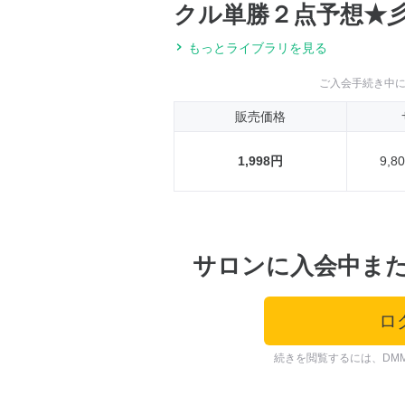
クル単勝２点予想★
もっとライブラリを見る
ご入会手続き中
販売価格
1,998円
9,
サロンに入会中ま
ロ
続きを閲覧するには、DM