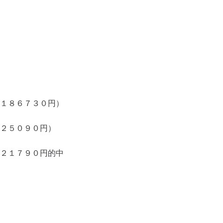
１８６７３０円）
２５０９０円）
２１７９０円的中