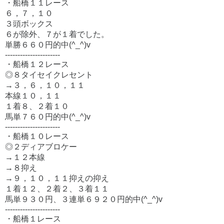
・船橋１１レース
６，７，１０
３頭ボックス
６が除外、７が１着でした。
単勝６６０円的中(^_^)v
----------------------
・船橋１２レース
◎８タイセイクレセント
→３，６，１０，１１
本線１０，１１
１着８、２着１０
馬単７６０円的中(^_^)v
----------------------
・船橋１０レース
◎２ディアブロケー
→１２本線
→８抑え
→９，１０，１１抑えの抑え
１着１２、２着２、３着１１
馬単９３０円、３連単６９２０円的中(^_^)v
----------------------
・船橋１レース