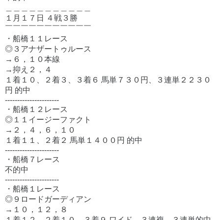
＿＿＿＿＿＿＿＿＿＿＿
１月１７日 ４戦３勝
￣￣￣￣￣￣￣￣￣￣￣
・船橋１１レース
◎３アナザートゥルース
→６，１０本線
→抑え２，４
１着１０、２着３、３着６ 馬単７３０円、３連単２２３０
円 的中
----------------------
・船橋１２レース
◎１１イージーファクト
→２，４，６，１０
１着１１、２着２ 馬単１４００円 的中
----------------------
・船橋７レース
不的中
----------------------
・船橋１レース
◎９ロードガーディアン
→１０，１２，８
１着１２、２着１０、３着９ ワイド、３連複、３連単的中