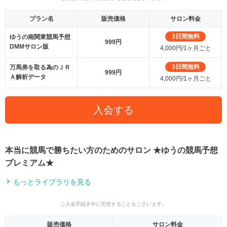
プラン名
販売価格
サロン料金
3日間無料
ゆうの南関東競馬予想
999円
DMMサロン版
4,000円/1ヶ月ごと
3日間無料
万馬券を取る為のＪＲ
999円
Ａ解析データ
4,000円/1ヶ月ごと
入会する
本当に競馬で勝ちたい方のためのサロン ★ゆうの競馬予想
プレミアム★
もっとライブラリを見る
ご入会手続き中に完売することもございます。
販売価格
サロン料金