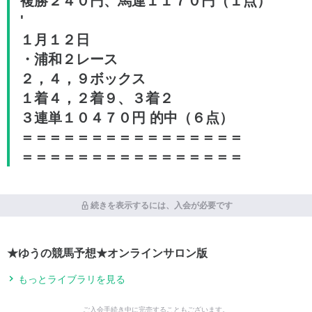
複勝２４０円、馬連１１７０円（１点）
'
１月１２日
・浦和２レース
２，４，９ボックス
１着４，２着９、３着２
３連単１０４７０円 的中（６点）
＝＝＝＝＝＝＝＝＝＝＝＝＝＝＝＝
＝＝＝＝＝＝＝＝＝＝＝＝＝＝＝＝
続きを表示するには、入会が必要です
★ゆうの競馬予想★オンラインサロン版
もっとライブラリを見る
ご入会手続き中に完売することもございます。