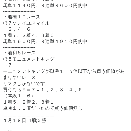
馬単１１４０円、３連単８６００円的中
----------------------
・船橋１０レース
◎７ソレイユスマイル
→３，４，６
１着７、２着４、３着６
馬単１９００円、３連単４９１０円的中
----------------------
・浦和８レース
◎５モニュメントキング
→７
モニュメントキングが単勝１．５倍以下なら買う価値があ
まりないレース
リスクしかないです。
買うなら５＝７→１，２，３，４，６
（本線１，６）
１着５、２着２、３着１
単勝１．１倍だったので買う価値無し
＿＿＿＿＿＿＿＿＿＿＿
１月１９日 ４戦３勝
￣￣￣￣￣￣￣￣￣￣￣