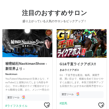
注目のおすすめサロン
盛り上がっている人気のサロンをピックアップ！
秘密結社NaokimanShow -
G1&千直ライクアボス‼️
新世界より -
きみライクアボス
Naokiman
G1・千直予想を配信。軸馬、展開予
YouTuberのNaokimanが主体となり、Y
想、買い目まで、根拠を含めて分かりや
ouTubeだと規制されてしまう内容を中
すくお届けします。本気で回収率アップ
心に、サロン限定のライブ配信やオリジ
を目指す方におすすめの競馬予想サロン
ナル動画を公開。また、メンバー同士の
です。
情報交換や交流の場としても楽しんでい
運営ツール
ただいています。
運営ツール
競馬
ライフスタイル