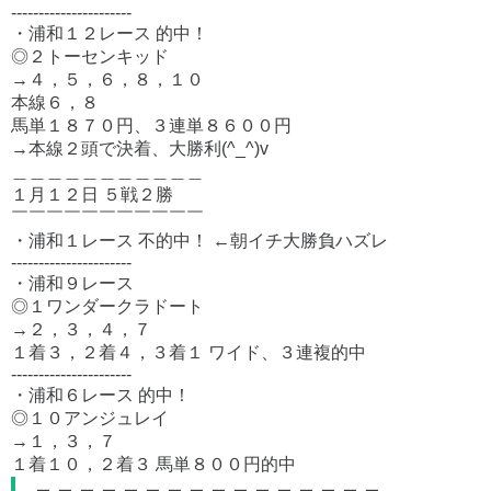
----------------------
・浦和１２レース 的中！
◎２トーセンキッド
→４，５，６，８，１０
本線６，８
馬単１８７０円、３連単８６００円
→本線２頭で決着、大勝利(^_^)v
＿＿＿＿＿＿＿＿＿＿＿
１月１２日 ５戦２勝
￣￣￣￣￣￣￣￣￣￣￣
・浦和１レース 不的中！ ←朝イチ大勝負ハズレ
----------------------
・浦和９レース
◎１ワンダークラドート
→２，３，４，７
１着３，２着４，３着１ ワイド、３連複的中
----------------------
・浦和６レース 的中！
◎１０アンジュレイ
→１，３，７
１着１０，２着３ 馬単８００円的中