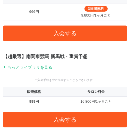
3日間無料
999円
9,800円/1ヶ月ごと
入会する
【超厳選】南関東競馬 新馬戦・重賞予想
もっとライブラリを見る
ご入会手続き中に完売することもございます。
販売価格
サロン料金
999円
16,800円/1ヶ月ごと
入会する