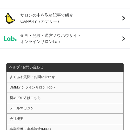
サロンの中を取材記事で紹介
CANARY（カナリー）
企画・開設・運営ノウハウサイト
オンラインサロンLab.
ヘルプ / お問い合わせ
よくある質問・お問い合わせ
DMMオンラインサロン Topへ
初めての方はこちら
メールマガジン
会社概要
事業提携・事業譲渡(M&A)