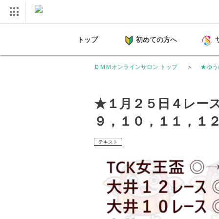
トップ
初めての方へ
ＤＭＭオンラインサロン トップ
★ゆう
★１月２５日４レース
９，１０，１１，１
テキスト