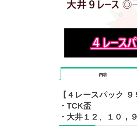
内容
【４レースパック ９
・TCK盃
・大井１２、１０，