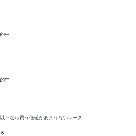
的中
的中
以下なら買う価値があまりないレース
６