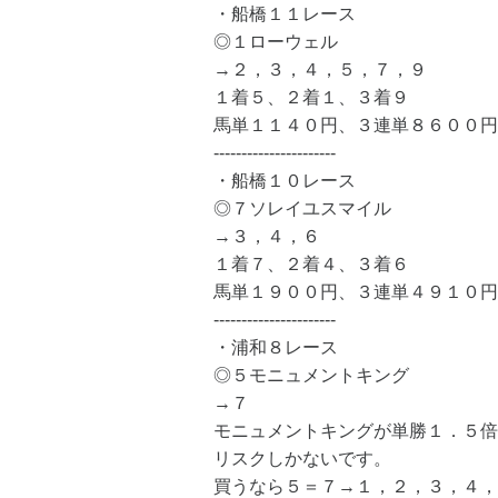
・船橋１１レース
◎１ローウェル
→２，３，４，５，７，９
１着５、２着１、３着９
馬単１１４０円、３連単８６００円
----------------------
・船橋１０レース
◎７ソレイユスマイル
→３，４，６
１着７、２着４、３着６
馬単１９００円、３連単４９１０円
----------------------
・浦和８レース
◎５モニュメントキング
→７
モニュメントキングが単勝１．５倍
リスクしかないです。
買うなら５＝７→１，２，３，４，