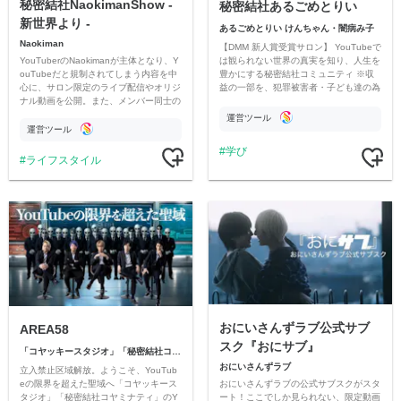
秘密結社NaokimanShow -
秘密結社あるごめとりい
新世界より -
あるごめとりい けんちゃん・闇病み子
Naokiman
【DMM 新人賞受賞サロン】 YouTubeで
YouTuberのNaokimanが主体となり、Y
は観られない世界の真実を知り、人生を
ouTubeだと規制されてしまう内容を中
豊かにする秘密結社コミュニティ ※収
心に、サロン限定のライブ配信やオリジ
益の一部を、犯罪被害者・子ども達の為
ナル動画を公開。また、メンバー同士の
のチャリティーに寄付させていただきま
情報交換や交流の場としても楽しんでい
す
運営ツール
ただいています。
運営ツール
学び
ライフスタイル
おにいさんずラブ公式サブ
AREA58
スク『おにサブ』
「コヤッキースタジオ」「秘密結社コヤミナティ」
おにいさんずラブ
立入禁止区域解放。ようこそ、YouTub
おにいさんずラブの公式サブスクがスタ
eの限界を超えた聖域へ「コヤッキース
ート！ここでしか見られない、限定動画
タジオ」「秘密結社コヤミナティ」のY