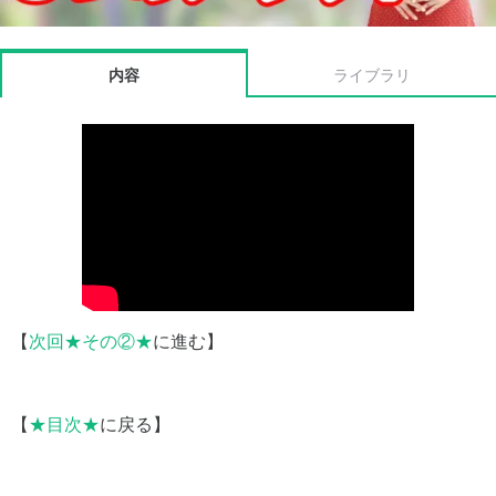
内容
ライブラリ
【
次回★その②★
に進む】
【
★目次★
に戻る】