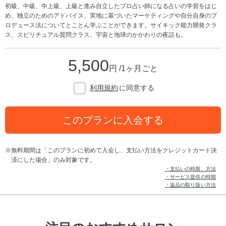
初級、中級、中上級、上級と進み自立したプロ占い師になる占いの学習をはじ
め、独立のためのアドバイス、実地に基づいたマーケティングや自分自身のプ
ロデュース法についてとことん学ぶことができます。サイキック能力開発クラ
ス、スピリチュアル質問クラス、宇宙と地球のかかわりの夜話も。
5,500
円 /1ヶ月ごと
利用規約
に同意する
このプランに入会する
無料期間は「このプランに初めて入会し、支払い方法をクレジットカード決
済にした場合」のみ対象です。
・支払いの時期、方法
・サービス提供の時期
・返品の取り扱い方法