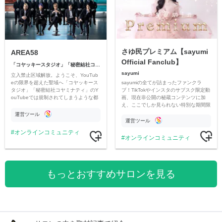
さゆ民プレミアム【sayumi
AREA58
Official Fanclub】
「コヤッキースタジオ」「秘密結社コヤミナティ」
sayumi
立入禁止区域解放。ようこそ、YouTub
sayumiの全てが詰まったファンクラ
eの限界を超えた聖域へ「コヤッキース
ブ！TikTokやインスタのサブスク限定動
タジオ」「秘密結社コヤミナティ」のY
画、現在非公開の秘蔵コンテンツに加
ouTubeでは規制されてしまうような都
え、ここでしか見られない特別な期間限
市伝説を中心にオリジナルコンテンツを
定コンテンツをお届けします！
公開。
運営ツール
運営ツール
オンラインコミュニティ
オンラインコミュニティ
もっとおすすめサロンを見る