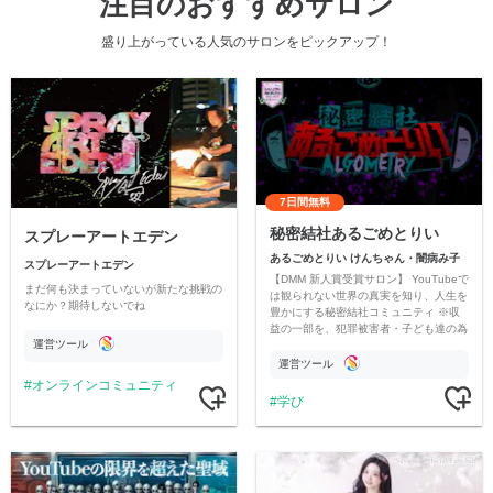
注目のおすすめサロン
盛り上がっている人気のサロンをピックアップ！
7日間無料
秘密結社あるごめとりい
スプレーアートエデン
あるごめとりい けんちゃん・闇病み子
スプレーアートエデン
【DMM 新人賞受賞サロン】 YouTubeで
まだ何も決まっていないが新たな挑戦の
は観られない世界の真実を知り、人生を
なにか？期待しないでね
豊かにする秘密結社コミュニティ ※収
益の一部を、犯罪被害者・子ども達の為
運営ツール
のチャリティーに寄付させていただきま
す
運営ツール
オンラインコミュニティ
学び