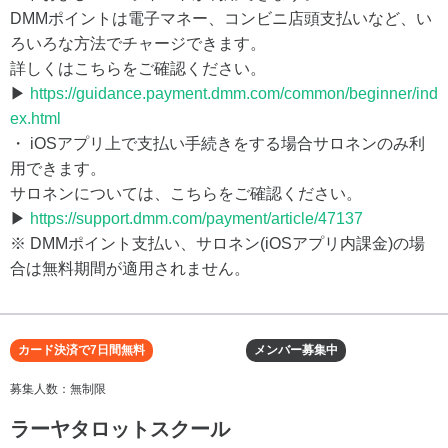
DMMポイントは電子マネー、コンビニ店頭支払いなど、い
ろいろな方法でチャージできます。
詳しくはこちらをご確認ください。
▶
https://guidance.payment.dmm.com/common/beginner/ind
ex.html
・ iOSアプリ上で支払い手続きをする場合サロネンのみ利
用できます。
サロネンについては、こちらをご確認ください。
▶
https://support.dmm.com/payment/article/47137
※ DMMポイント支払い、サロネン(iOSアプリ内課金)の場
合は無料期間が適用されません。
カード決済で7日間無料
メンバー募集中
募集人数：無制限
ラーヤタロットスクール