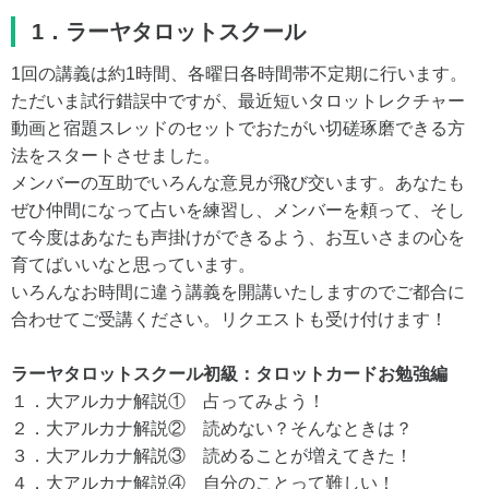
1．ラーヤタロットスクール
1回の講義は約1時間、各曜日各時間帯不定期に行います。
ただいま試行錯誤中ですが、最近短いタロットレクチャー
動画と宿題スレッドのセットでおたがい切磋琢磨できる方
法をスタートさせました。
メンバーの互助でいろんな意見が飛び交います。あなたも
ぜひ仲間になって占いを練習し、メンバーを頼って、そし
て今度はあなたも声掛けができるよう、お互いさまの心を
育てばいいなと思っています。
いろんなお時間に違う講義を開講いたしますのでご都合に
合わせてご受講ください。リクエストも受け付けます！
ラーヤタロットスクール初級：タロットカードお勉強編
１．大アルカナ解説① 占ってみよう！
２．大アルカナ解説② 読めない？そんなときは？
３．大アルカナ解説③ 読めることが増えてきた！
４．大アルカナ解説④ 自分のことって難しい！