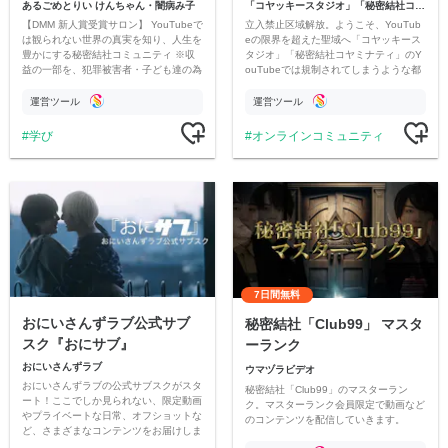
あるごめとりい けんちゃん・闇病み子
「コヤッキースタジオ」「秘密結社コヤミナティ」
【DMM 新人賞受賞サロン】 YouTubeで
立入禁止区域解放。ようこそ、YouTub
は観られない世界の真実を知り、人生を
eの限界を超えた聖域へ「コヤッキース
豊かにする秘密結社コミュニティ ※収
タジオ」「秘密結社コヤミナティ」のY
益の一部を、犯罪被害者・子ども達の為
ouTubeでは規制されてしまうような都
のチャリティーに寄付させていただきま
市伝説を中心にオリジナルコンテンツを
す
公開。
運営ツール
運営ツール
学び
オンラインコミュニティ
7日間無料
おにいさんずラブ公式サブ
秘密結社「Club99」 マスタ
スク『おにサブ』
ーランク
おにいさんずラブ
ウマヅラビデオ
おにいさんずラブの公式サブスクがスタ
秘密結社「Club99」のマスターラン
ート！ここでしか見られない、限定動画
ク。マスターランク会員限定で動画など
やプライベートな日常、オフショットな
のコンテンツを配信していきます。
ど、さまざまなコンテンツをお届けしま
す。