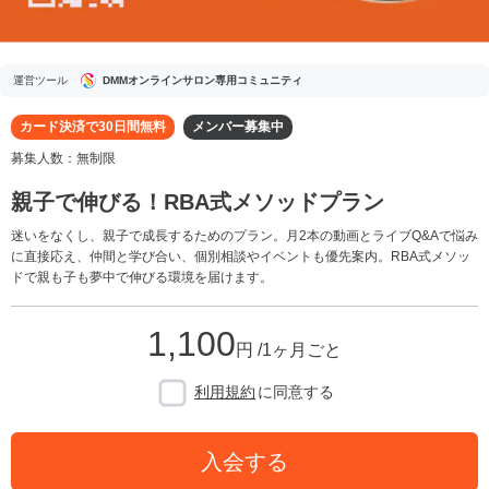
運営ツール
DMMオンラインサロン専用コミュニティ
カード決済で30日間無料
メンバー募集中
募集人数：無制限
親子で伸びる！RBA式メソッドプラン
迷いをなくし、親子で成長するためのプラン。月2本の動画とライブQ&Aで悩み
に直接応え、仲間と学び合い、個別相談やイベントも優先案内。RBA式メソッ
ドで親も子も夢中で伸びる環境を届けます。
1,100
円 /1ヶ月ごと
利用規約
に同意する
入会する