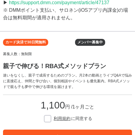
▶
https://support.dmm.com/payment/article/47137
※ DMMポイント支払い、サロネン(iOSアプリ内課金)の場
合は無料期間が適用されません。
カード決済で30日間無料
メンバー募集中
募集人数：無制限
親子で伸びる！RBA式メソッドプラン
迷いをなくし、親子で成長するためのプラン。月2本の動画とライブQ&Aで悩み
に直接応え、仲間と学び合い、個別相談やイベントも優先案内。RBA式メソッ
ドで親も子も夢中で伸びる環境を届けます。
1,100
円 /1ヶ月ごと
利用規約
に同意する