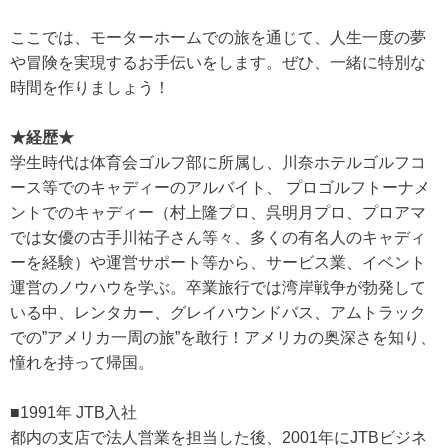
ここでは、モーターホームでの旅を通じて、人生一度の夢
や冒険を実現するお手伝いをします。ぜひ、一緒に特別な
時間を作りましょう！
★経歴★
学生時代は体育会ゴルフ部に所属し、川奈ホテルゴルフコ
ース等でのキャディーのアルバイト、 プロゴルフトーナメ
ントでのキャディー（村上隆プロ、呉明月プロ、プロアマ
では女優の古手川祐子さん等々、多くの有名人のキャディ
ーを経験）や運営サポート等から、サービス業、イベント
運営のノウハウを学ぶ。卒業旅行では湾岸戦争が勃発して
いる中、レンタカー、グレイハウンドバス、アムトラック
での”アメリカ一周の旅”を敢行！アメリカの奥深さを知り、
憧れを持って帰国。
■1991年 JTB入社
都内の支店で法人営業を担当した後、2001年にJTBビジネ