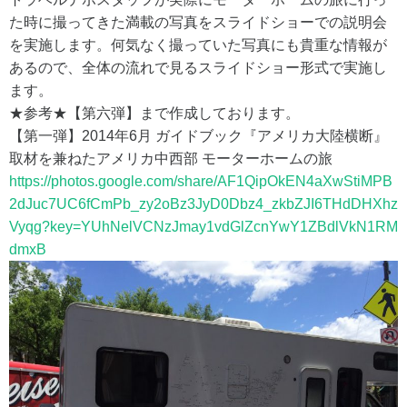
た時に撮ってきた満載の写真をスライドショーでの説明会
を実施します。何気なく撮っていた写真にも貴重な情報が
あるので、全体の流れで見るスライドショー形式で実施し
ます。
★参考★【第六弾】まで作成しております。
【第一弾】2014年6月 ガイドブック『アメリカ大陸横断』
取材を兼ねたアメリカ中西部 モーターホームの旅
https://photos.google.com/share/AF1QipOkEN4aXwStiMPB
2dJuc7UC6fCmPb_zy2oBz3JyD0Dbz4_zkbZJI6THdDHXhz
Vyqg?key=YUhNelVCNzJmay1vdGlZcnYwY1ZBdlVkN1RM
dmxB