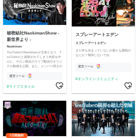
秘密結社NaokimanShow -
スプレーアートエデン
新世界より -
スプレーアートエデン
Naokiman
まだ何も決まっていないが新たな挑戦の
YouTuberのNaokimanが主体となり、Y
なにか？期待しないでね
ouTubeだと規制されてしまう内容を中
心に、サロン限定のライブ配信やオリジ
ナル動画を公開。また、メンバー同士の
運営ツール
情報交換や交流の場としても楽しんでい
ただいています。
運営ツール
オンラインコミュニティ
ライフスタイル
7日間無料