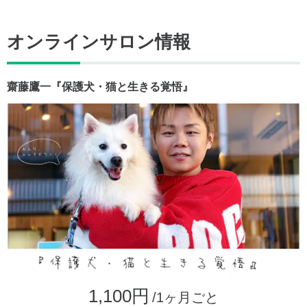
オンラインサロン情報
齋藤鷹一『保護犬・猫と生きる覚悟』
1,100円
/1ヶ月ごと