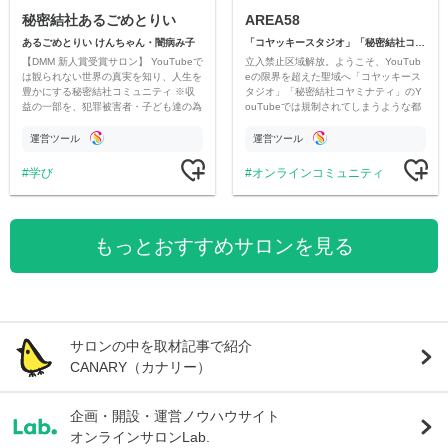
秘密結社あるごめとりい
AREA58
あるごめとりい けんちゃん・闇病み子
「コヤッキースタジオ」「秘密結社コヤミナティ」
【DMM 新人賞受賞サロン】 YouTubeで
立入禁止区域解放。ようこそ、YouTub
は観られない世界の真実を知り、人生を
eの限界を超えた聖域へ「コヤッキース
豊かにする秘密結社コミュニティ ※収
タジオ」「秘密結社コヤミナティ」のY
益の一部を、犯罪被害者・子ども達の為
ouTubeでは規制されてしまうような都
のチャリティーに寄付させていただきま
市伝説を中心にオリジナルコンテンツを
す
公開。
運営ツール
運営ツール
学び
オンラインコミュニティ
もっとおすすめサロンを見る
サロンの中を取材記事で紹介
CANARY（カナリー）
企画・開設・運営ノウハウサイト
オンラインサロンLab.