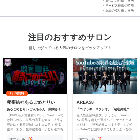
・支払いの時期、方法
・サービス提供の時期
・返品の取り扱い方法
注目のおすすめサロン
盛り上がっている人気のサロンをピックアップ！
7日間無料
秘密結社あるごめとりい
AREA58
あるごめとりい けんちゃん・闇病み子
「コヤッキースタジオ」「秘密結社コヤミナティ」
【DMM 新人賞受賞サロン】 YouTubeで
立入禁止区域解放。ようこそ、YouTub
は観られない世界の真実を知り、人生を
eの限界を超えた聖域へ「コヤッキース
豊かにする秘密結社コミュニティ ※収
タジオ」「秘密結社コヤミナティ」のY
益の一部を、犯罪被害者・子ども達の為
ouTubeでは規制されてしまうような都
のチャリティーに寄付させていただきま
市伝説を中心にオリジナルコンテンツを
す
公開。
運営ツール
運営ツール