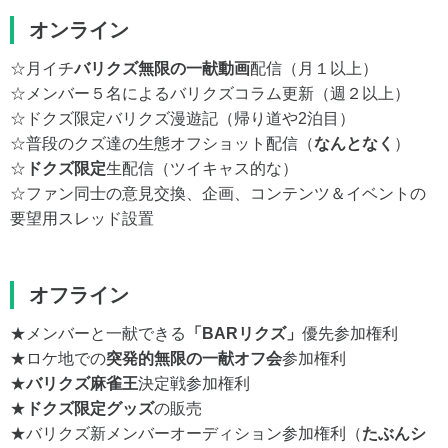
オンライン
☆月イチ
バリクズ無限の一献動画
配信（月１以上）
☆メンバー５名によるバリクズコラム更新（週２以上）
☆ドクズ限定バリクズ漫遊記（帰り道や2泊目）
☆普段のクズ達の生態オフショット配信（
なんとなく
）
☆
ドクズ限定
生配信（ツイキャス的な）
☆ファン同士の意見交換、企画、コンテンツ＆イベントの
要望用スレッド設置
オフライン
★メンバーと一献できる
「BARリクズ」
優先参加権利
★ロケ地での
突発的無限の一献オフ会
参加権利
★
バリクズ麻雀王
決定戦参加権利
★
ドクズ限定グッズ
の販売
★バリクズ新メンバーオーディション参加権利（
たぶんシ