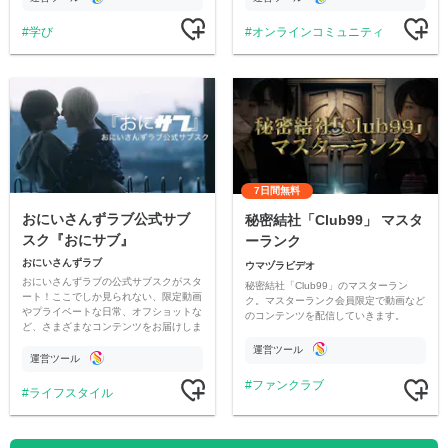
学び
オンラインコミュニティ
7日間無料
おにいさんずラブ公式サブ
秘密結社「Club99」 マスタ
スク『おにサブ』
ーランク
おにいさんずラブ
ウマヅラビデオ
おにいさんずラブの公式サブスクがスタ
秘密結社「Club99」のマスターラン
ート！ここでしか見られない、限定動画
ク。マスターランク会員限定で動画など
やプライベートな日常、オフショットな
のコンテンツを配信していきます。
ど、さまざまなコンテンツをお届けしま
す。
運営ツール
運営ツール
ファンクラブ
ライフスタイル