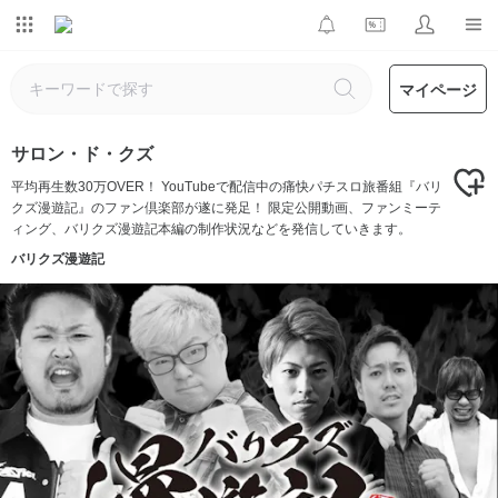
マイページ
サロン・ド・クズ
平均再生数30万OVER！ YouTubeで配信中の痛快パチスロ旅番組『バリ
クズ漫遊記』のファン倶楽部が遂に発足！ 限定公開動画、ファンミーテ
ィング、バリクズ漫遊記本編の制作状況などを発信していきます。
バリクズ漫遊記