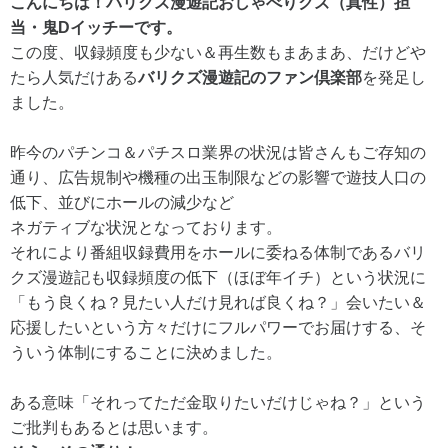
こんにちは！バリクズ漫遊記おしゃべりクズ（真性）担
当・鬼Dイッチーです。
この度、収録頻度も少ない＆再生数もまあまあ、だけどや
たら人気だけある
バリクズ漫遊記のファン倶楽部
を発足し
ました。
昨今のパチンコ＆パチスロ業界の状況は皆さんもご存知の
通り、広告規制や機種の出玉制限などの影響で遊技人口の
低下、並びにホールの減少など
ネガティブな状況となっております。
それにより番組収録費用をホールに委ねる体制であるバリ
クズ漫遊記も収録頻度の低下（ほぼ年イチ）という状況に
「もう良くね？見たい人だけ見れば良くね？」会いたい＆
応援したいという方々だけにフルパワーでお届けする、そ
ういう体制にすることに決めました。
ある意味「それってただ金取りたいだけじゃね？」という
ご批判もあるとは思います。