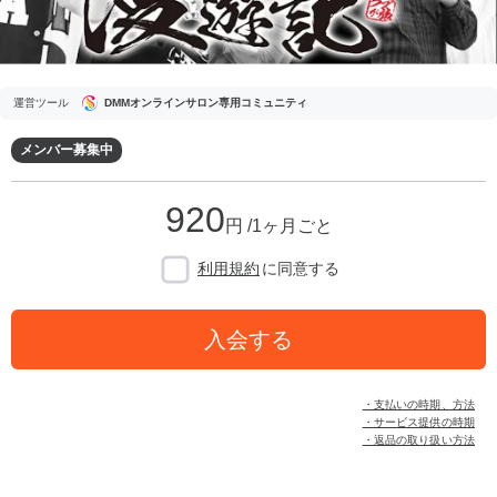
運営ツール
DMMオンラインサロン専用コミュニティ
メンバー募集中
920
円 /1ヶ月ごと
利用規約
に同意する
入会する
・支払いの時期、方法
・サービス提供の時期
・返品の取り扱い方法