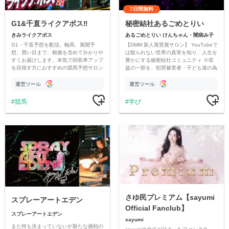
7日間無料
G1&千直ライクアボス‼️
秘密結社あるごめとりい
きみライクアボス
あるごめとりい けんちゃん・闇病み子
G1・千直予想を配信。軸馬、展開予
【DMM 新人賞受賞サロン】 YouTubeで
想、買い目まで、根拠を含めて分かりや
は観られない世界の真実を知り、人生を
すくお届けします。本気で回収率アップ
豊かにする秘密結社コミュニティ ※収
を目指す方におすすめの競馬予想サロン
益の一部を、犯罪被害者・子ども達の為
です。
のチャリティーに寄付させていただきま
す
運営ツール
運営ツール
競馬
学び
さゆ民プレミアム【sayumi
スプレーアートエデン
Official Fanclub】
スプレーアートエデン
sayumi
まだ何も決まっていないが新たな挑戦の