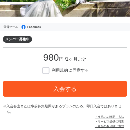
運営ツール
Facebook
メンバー募集中
980
円 /1ヶ月ごと
利用規約
に同意する
入会する
入会審査または事前募集期間があるプランのため、即日入会ではありませ
ん。
・支払いの時期、方法
・サービス提供の時期
・返品の取り扱い方法