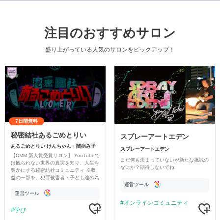
注目のおすすめサロン
盛り上がっている人気のサロンをピックアップ！
7日間無料
秘密結社あるごめとりい
スプレーアートエデン
あるごめとりい けんちゃん・闇病み子
スプレーアートエデン
【DMM 新人賞受賞サロン】 YouTubeで
まだ何も決まっていないが新たな挑戦の
は観られない世界の真実を知り、人生を
なにか？期待しないでね
豊かにする秘密結社コミュニティ ※収
益の一部を、犯罪被害者・子ども達の為
運営ツール
のチャリティーに寄付させていただきま
す
運営ツール
オンラインコミュニティ
学び