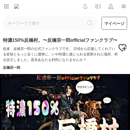
マイページ
特濃150%反橋村。〜反橋宗一郎officialファンクラブ〜
役者 反橋宗一郎の公式ファンクラブです。 日頃から応援してくれてい
る皆様ともっと近くに濃厚に、いや特濃に感じられる密閉された場所、村
を設立しました。是非あなたも村民になりませんか？
反橋宗一郎