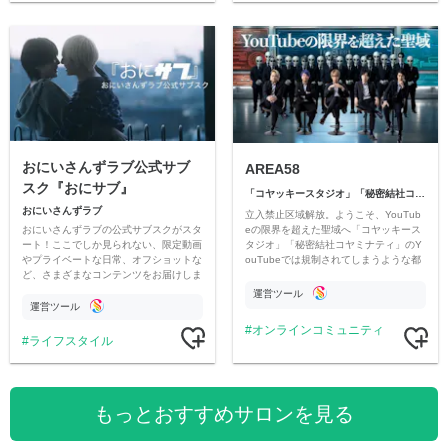
おにいさんずラブ公式サブ
AREA58
スク『おにサブ』
「コヤッキースタジオ」「秘密結社コヤミナティ」
おにいさんずラブ
立入禁止区域解放。ようこそ、YouTub
おにいさんずラブの公式サブスクがスタ
eの限界を超えた聖域へ「コヤッキース
ート！ここでしか見られない、限定動画
タジオ」「秘密結社コヤミナティ」のY
やプライベートな日常、オフショットな
ouTubeでは規制されてしまうような都
ど、さまざまなコンテンツをお届けしま
市伝説を中心にオリジナルコンテンツを
す。
公開。
運営ツール
運営ツール
オンラインコミュニティ
ライフスタイル
もっとおすすめサロンを見る