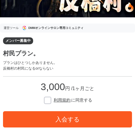
運営ツール
DMMオンラインサロン専用コミュニティ
メンバー募集中
村民プラン。
プランはひとつしかありません。
反橋村の村民になるorならない
3,000
円 /1ヶ月ごと
利用規約
に同意する
入会する