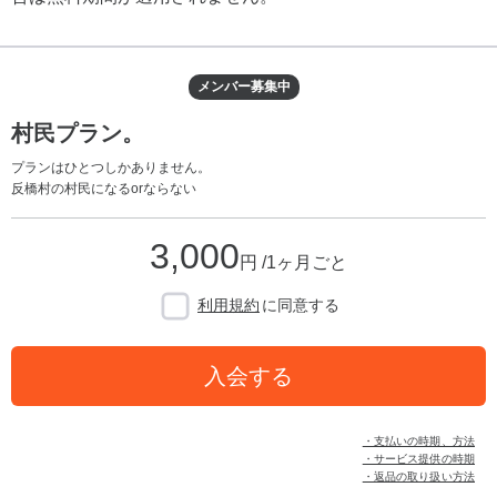
メンバー募集中
村民プラン。
プランはひとつしかありません。
反橋村の村民になるorならない
3,000
円 /1ヶ月ごと
利用規約
に同意する
入会する
・支払いの時期、方法
・サービス提供の時期
・返品の取り扱い方法