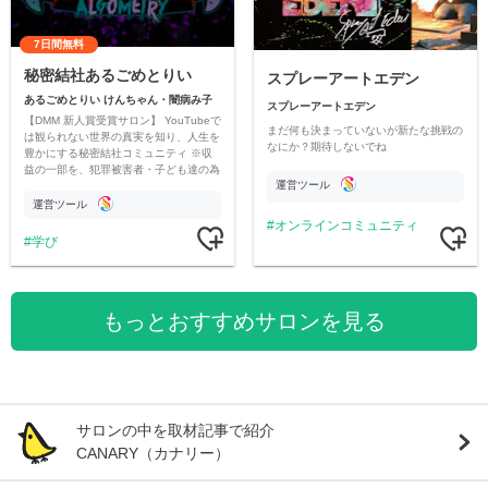
7日間無料
秘密結社あるごめとりい
スプレーアートエデン
あるごめとりい けんちゃん・闇病み子
スプレーアートエデン
【DMM 新人賞受賞サロン】 YouTubeで
まだ何も決まっていないが新たな挑戦の
は観られない世界の真実を知り、人生を
なにか？期待しないでね
豊かにする秘密結社コミュニティ ※収
益の一部を、犯罪被害者・子ども達の為
運営ツール
のチャリティーに寄付させていただきま
す
運営ツール
オンラインコミュニティ
学び
もっとおすすめサロンを見る
サロンの中を取材記事で紹介
CANARY（カナリー）