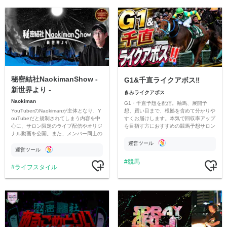
秘密結社NaokimanShow -
G1&千直ライクアボス‼️
新世界より -
きみライクアボス
Naokiman
G1・千直予想を配信。軸馬、展開予
YouTuberのNaokimanが主体となり、Y
想、買い目まで、根拠を含めて分かりや
ouTubeだと規制されてしまう内容を中
すくお届けします。本気で回収率アップ
心に、サロン限定のライブ配信やオリジ
を目指す方におすすめの競馬予想サロン
ナル動画を公開。また、メンバー同士の
です。
情報交換や交流の場としても楽しんでい
運営ツール
ただいています。
運営ツール
競馬
ライフスタイル