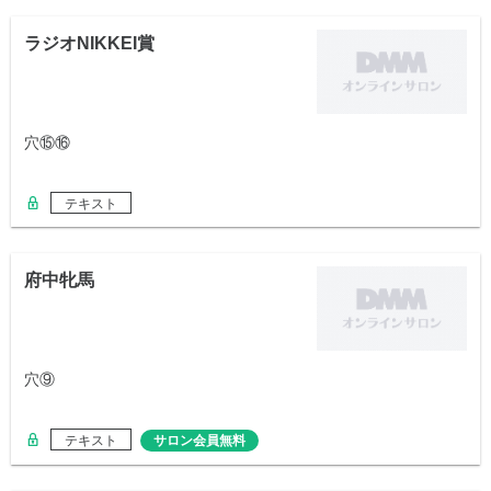
ラジオNIKKEI賞
穴⑮⑯
テキスト
府中牝馬
穴⑨
テキスト
サロン会員無料