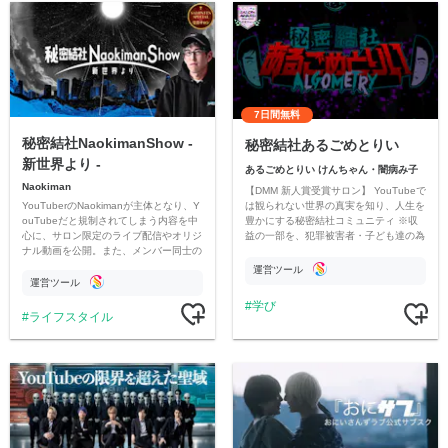
7日間無料
秘密結社NaokimanShow -
秘密結社あるごめとりい
新世界より -
あるごめとりい けんちゃん・闇病み子
Naokiman
【DMM 新人賞受賞サロン】 YouTubeで
YouTuberのNaokimanが主体となり、Y
は観られない世界の真実を知り、人生を
ouTubeだと規制されてしまう内容を中
豊かにする秘密結社コミュニティ ※収
心に、サロン限定のライブ配信やオリジ
益の一部を、犯罪被害者・子ども達の為
ナル動画を公開。また、メンバー同士の
のチャリティーに寄付させていただきま
情報交換や交流の場としても楽しんでい
す
運営ツール
ただいています。
運営ツール
学び
ライフスタイル