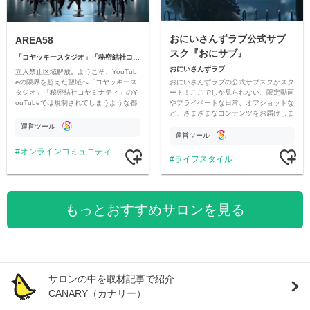
おにいさんずラブ公式サブ
AREA58
スク『おにサブ』
「コヤッキースタジオ」「秘密結社コヤミナティ」
おにいさんずラブ
立入禁止区域解放。ようこそ、YouTub
おにいさんずラブの公式サブスクがスタ
eの限界を超えた聖域へ「コヤッキース
ート！ここでしか見られない、限定動画
タジオ」「秘密結社コヤミナティ」のY
やプライベートな日常、オフショットな
ouTubeでは規制されてしまうような都
ど、さまざまなコンテンツをお届けしま
市伝説を中心にオリジナルコンテンツを
す。
公開。
運営ツール
運営ツール
オンラインコミュニティ
ライフスタイル
もっとおすすめサロンを見る
サロンの中を取材記事で紹介
CANARY（カナリー）