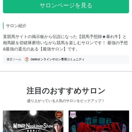
サロンページを見る
サロン紹介
某競馬サイトの掲示板から伝説になった【競馬予想師★暴れ牛】と
相馬眼を切磋琢磨培いながら競馬を楽しむサロンです！ 最強の予想
&最強の還元のある【最強サロン】です。
運営ツール
DMMオンラインサロン専用コミュニティ
注目のおすすめサロン
盛り上がっている人気のサロンをピックアップ！