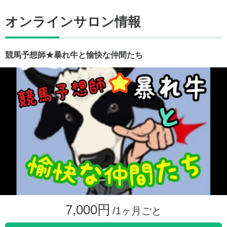
オンラインサロン情報
競馬予想師★暴れ牛と愉快な仲間たち
7,000円
/1ヶ月ごと