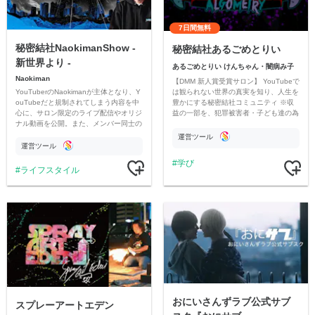
7日間無料
秘密結社NaokimanShow -
秘密結社あるごめとりい
新世界より -
あるごめとりい けんちゃん・闇病み子
Naokiman
【DMM 新人賞受賞サロン】 YouTubeで
YouTuberのNaokimanが主体となり、Y
は観られない世界の真実を知り、人生を
ouTubeだと規制されてしまう内容を中
豊かにする秘密結社コミュニティ ※収
心に、サロン限定のライブ配信やオリジ
益の一部を、犯罪被害者・子ども達の為
ナル動画を公開。また、メンバー同士の
のチャリティーに寄付させていただきま
情報交換や交流の場としても楽しんでい
す
運営ツール
ただいています。
運営ツール
学び
ライフスタイル
おにいさんずラブ公式サブ
スプレーアートエデン