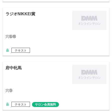
ラジオNIKKEI賞
穴⑮⑯
テキスト
府中牝馬
穴⑨
テキスト
サロン会員無料