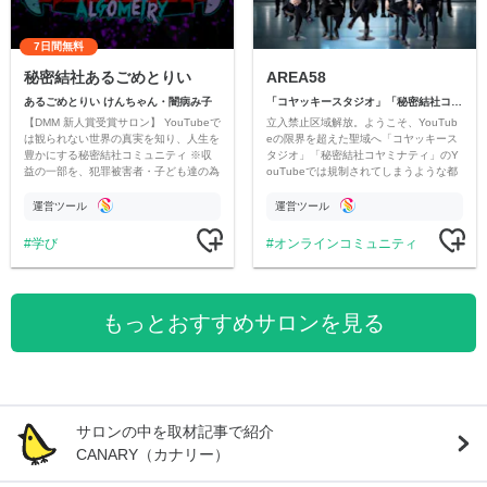
7日間無料
秘密結社あるごめとりい
AREA58
あるごめとりい けんちゃん・闇病み子
「コヤッキースタジオ」「秘密結社コヤミナティ」
【DMM 新人賞受賞サロン】 YouTubeで
立入禁止区域解放。ようこそ、YouTub
は観られない世界の真実を知り、人生を
eの限界を超えた聖域へ「コヤッキース
豊かにする秘密結社コミュニティ ※収
タジオ」「秘密結社コヤミナティ」のY
益の一部を、犯罪被害者・子ども達の為
ouTubeでは規制されてしまうような都
のチャリティーに寄付させていただきま
市伝説を中心にオリジナルコンテンツを
す
公開。
運営ツール
運営ツール
学び
オンラインコミュニティ
もっとおすすめサロンを見る
サロンの中を取材記事で紹介
CANARY（カナリー）