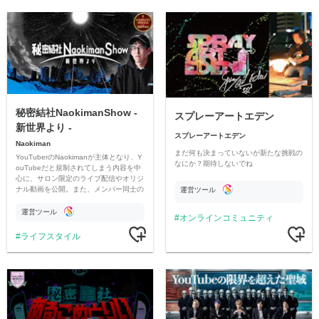
秘密結社NaokimanShow -
スプレーアートエデン
新世界より -
スプレーアートエデン
Naokiman
まだ何も決まっていないが新たな挑戦の
YouTuberのNaokimanが主体となり、Y
なにか？期待しないでね
ouTubeだと規制されてしまう内容を中
心に、サロン限定のライブ配信やオリジ
ナル動画を公開。また、メンバー同士の
運営ツール
情報交換や交流の場としても楽しんでい
ただいています。
運営ツール
オンラインコミュニティ
ライフスタイル