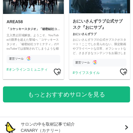
おにいさんずラブ公式サブ
AREA58
スク『おにサブ』
「コヤッキースタジオ」「秘密結社コヤミナティ」
おにいさんずラブ
立入禁止区域解放。ようこそ、YouTub
おにいさんずラブの公式サブスクがスタ
eの限界を超えた聖域へ「コヤッキース
ート！ここでしか見られない、限定動画
タジオ」「秘密結社コヤミナティ」のY
やプライベートな日常、オフショットな
ouTubeでは規制されてしまうような都
ど、さまざまなコンテンツをお届けしま
市伝説を中心にオリジナルコンテンツを
す。
公開。
運営ツール
運営ツール
オンラインコミュニティ
ライフスタイル
もっとおすすめサロンを見る
サロンの中を取材記事で紹介
CANARY（カナリー）