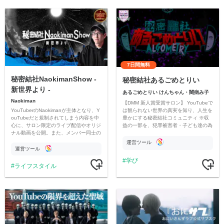
7日間無料
秘密結社NaokimanShow -
秘密結社あるごめとりい
新世界より -
あるごめとりい けんちゃん・闇病み子
Naokiman
【DMM 新人賞受賞サロン】 YouTubeで
YouTuberのNaokimanが主体となり、Y
は観られない世界の真実を知り、人生を
ouTubeだと規制されてしまう内容を中
豊かにする秘密結社コミュニティ ※収
心に、サロン限定のライブ配信やオリジ
益の一部を、犯罪被害者・子ども達の為
ナル動画を公開。また、メンバー同士の
のチャリティーに寄付させていただきま
情報交換や交流の場としても楽しんでい
す
運営ツール
ただいています。
運営ツール
学び
ライフスタイル