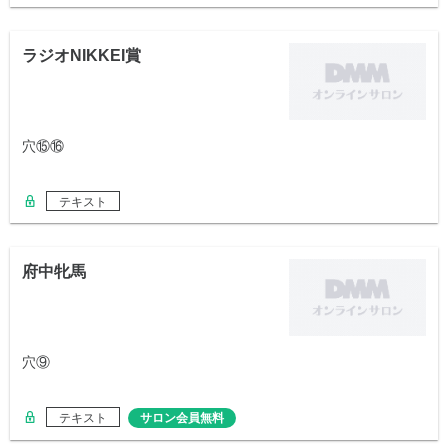
ラジオNIKKEI賞
穴⑮⑯
テキスト
府中牝馬
穴⑨
テキスト
サロン会員無料