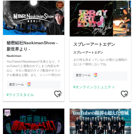
秘密結社NaokimanShow -
スプレーアートエデン
新世界より -
スプレーアートエデン
Naokiman
まだ何も決まっていないが新たな挑戦の
YouTuberのNaokimanが主体となり、Y
なにか？期待しないでね
ouTubeだと規制されてしまう内容を中
心に、サロン限定のライブ配信やオリジ
ナル動画を公開。また、メンバー同士の
運営ツール
情報交換や交流の場としても楽しんでい
ただいています。
運営ツール
オンラインコミュニティ
ライフスタイル