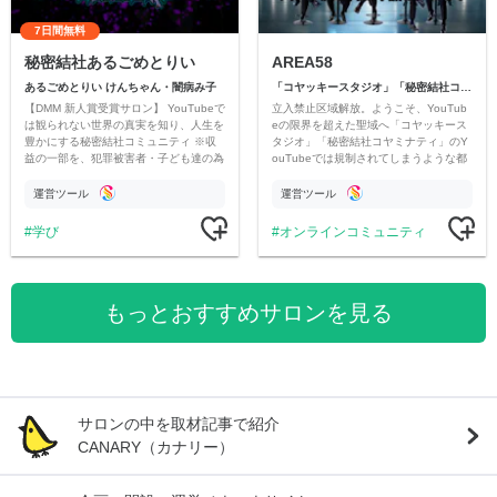
7日間無料
秘密結社あるごめとりい
AREA58
あるごめとりい けんちゃん・闇病み子
「コヤッキースタジオ」「秘密結社コヤミナティ」
【DMM 新人賞受賞サロン】 YouTubeで
立入禁止区域解放。ようこそ、YouTub
は観られない世界の真実を知り、人生を
eの限界を超えた聖域へ「コヤッキース
豊かにする秘密結社コミュニティ ※収
タジオ」「秘密結社コヤミナティ」のY
益の一部を、犯罪被害者・子ども達の為
ouTubeでは規制されてしまうような都
のチャリティーに寄付させていただきま
市伝説を中心にオリジナルコンテンツを
す
公開。
運営ツール
運営ツール
学び
オンラインコミュニティ
もっとおすすめサロンを見る
サロンの中を取材記事で紹介
CANARY（カナリー）