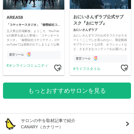
おにいさんずラブ公式サブ
AREA58
スク『おにサブ』
「コヤッキースタジオ」「秘密結社コヤミナティ」
おにいさんずラブ
立入禁止区域解放。ようこそ、YouTub
おにいさんずラブの公式サブスクがスタ
eの限界を超えた聖域へ「コヤッキース
ート！ここでしか見られない、限定動画
タジオ」「秘密結社コヤミナティ」のY
やプライベートな日常、オフショットな
ouTubeでは規制されてしまうような都
ど、さまざまなコンテンツをお届けしま
市伝説を中心にオリジナルコンテンツを
す。
公開。
運営ツール
運営ツール
オンラインコミュニティ
ライフスタイル
もっとおすすめサロンを見る
サロンの中を取材記事で紹介
CANARY（カナリー）