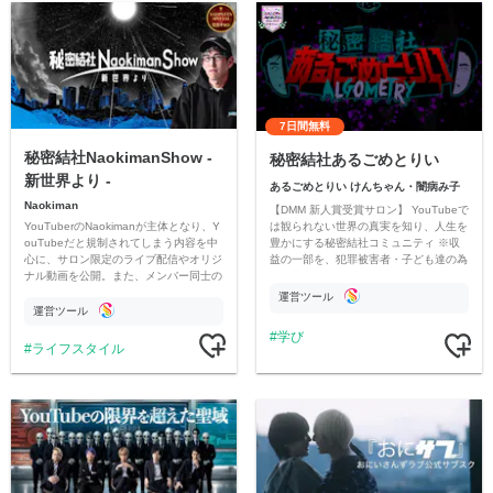
7日間無料
秘密結社NaokimanShow -
秘密結社あるごめとりい
新世界より -
あるごめとりい けんちゃん・闇病み子
Naokiman
【DMM 新人賞受賞サロン】 YouTubeで
YouTuberのNaokimanが主体となり、Y
は観られない世界の真実を知り、人生を
ouTubeだと規制されてしまう内容を中
豊かにする秘密結社コミュニティ ※収
心に、サロン限定のライブ配信やオリジ
益の一部を、犯罪被害者・子ども達の為
ナル動画を公開。また、メンバー同士の
のチャリティーに寄付させていただきま
情報交換や交流の場としても楽しんでい
す
運営ツール
ただいています。
運営ツール
学び
ライフスタイル