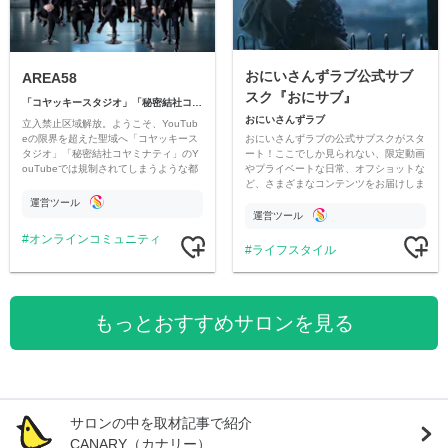
おにいさんずラブ公式サブ
AREA58
スク『おにサブ』
「コヤッキースタジオ」「秘密結社コヤミナティ」
おにいさんずラブ
立入禁止区域解放。ようこそ、YouTub
おにいさんずラブの公式サブスクがスタ
eの限界を超えた聖域へ「コヤッキース
ート！ここでしか見られない、限定動画
タジオ」「秘密結社コヤミナティ」のY
やプライベートな日常、オフショットな
ouTubeでは規制されてしまうような都
ど、さまざまなコンテンツをお届けしま
市伝説を中心にオリジナルコンテンツを
す。
公開。
運営ツール
運営ツール
オンラインコミュニティ
ライフスタイル
もっとおすすめサロンを見る
サロンの中を取材記事で紹介
CANARY（カナリー）