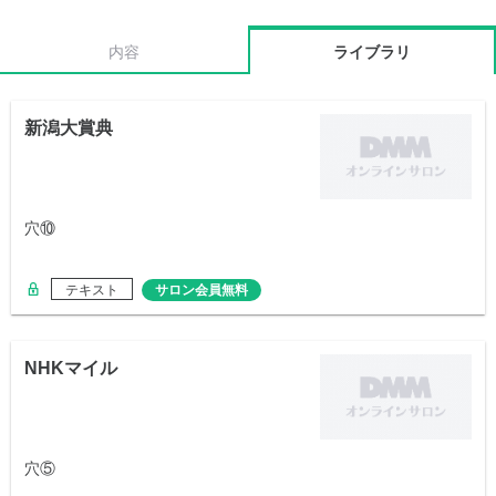
内容
ライブラリ
新潟大賞典
穴⑩
テキスト
サロン会員無料
NHKマイル
穴⑤