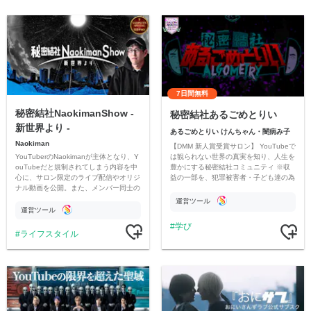
7日間無料
秘密結社NaokimanShow -
秘密結社あるごめとりい
新世界より -
あるごめとりい けんちゃん・闇病み子
Naokiman
【DMM 新人賞受賞サロン】 YouTubeで
YouTuberのNaokimanが主体となり、Y
は観られない世界の真実を知り、人生を
ouTubeだと規制されてしまう内容を中
豊かにする秘密結社コミュニティ ※収
心に、サロン限定のライブ配信やオリジ
益の一部を、犯罪被害者・子ども達の為
ナル動画を公開。また、メンバー同士の
のチャリティーに寄付させていただきま
情報交換や交流の場としても楽しんでい
す
運営ツール
ただいています。
運営ツール
学び
ライフスタイル