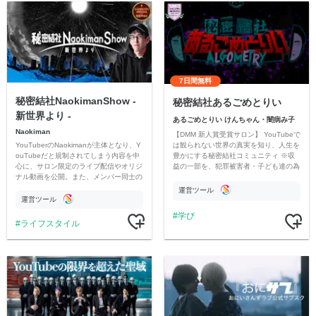
7日間無料
秘密結社NaokimanShow -
秘密結社あるごめとりい
新世界より -
あるごめとりい けんちゃん・闇病み子
Naokiman
【DMM 新人賞受賞サロン】 YouTubeで
YouTuberのNaokimanが主体となり、Y
は観られない世界の真実を知り、人生を
ouTubeだと規制されてしまう内容を中
豊かにする秘密結社コミュニティ ※収
心に、サロン限定のライブ配信やオリジ
益の一部を、犯罪被害者・子ども達の為
ナル動画を公開。また、メンバー同士の
のチャリティーに寄付させていただきま
情報交換や交流の場としても楽しんでい
す
運営ツール
ただいています。
運営ツール
学び
ライフスタイル