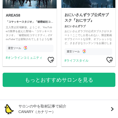
おにいさんずラブ公式サブ
AREA58
スク『おにサブ』
「コヤッキースタジオ」「秘密結社コヤミナティ」
おにいさんずラブ
立入禁止区域解放。ようこそ、YouTub
おにいさんずラブの公式サブスクがスタ
eの限界を超えた聖域へ「コヤッキース
ート！ここでしか見られない、限定動画
タジオ」「秘密結社コヤミナティ」のY
やプライベートな日常、オフショットな
ouTubeでは規制されてしまうような都
ど、さまざまなコンテンツをお届けしま
市伝説を中心にオリジナルコンテンツを
す。
公開。
運営ツール
運営ツール
オンラインコミュニティ
ライフスタイル
もっとおすすめサロンを見る
サロンの中を取材記事で紹介
CANARY（カナリー）