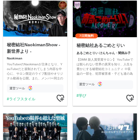
7日間無料
秘密結社NaokimanShow -
秘密結社あるごめとりい
新世界より -
あるごめとりい けんちゃん・闇病み子
Naokiman
【DMM 新人賞受賞サロン】 YouTubeで
YouTuberのNaokimanが主体となり、Y
は観られない世界の真実を知り、人生を
ouTubeだと規制されてしまう内容を中
豊かにする秘密結社コミュニティ ※収
心に、サロン限定のライブ配信やオリジ
益の一部を、犯罪被害者・子ども達の為
ナル動画を公開。また、メンバー同士の
のチャリティーに寄付させていただきま
情報交換や交流の場としても楽しんでい
す
運営ツール
ただいています。
運営ツール
学び
ライフスタイル