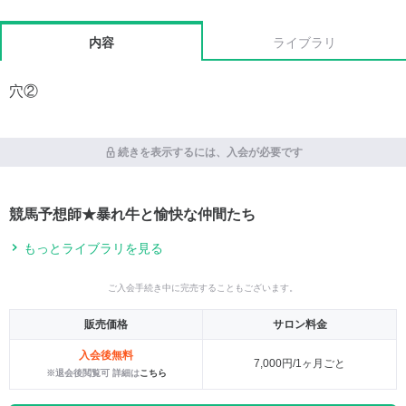
内容
ライブラリ
穴②
続きを表示するには、入会が必要です
競馬予想師★暴れ牛と愉快な仲間たち
もっとライブラリを見る
ご入会手続き中に完売することもございます。
販売価格
サロン料金
入会後無料
7,000円/1ヶ月ごと
※退会後閲覧可 詳細は
こちら