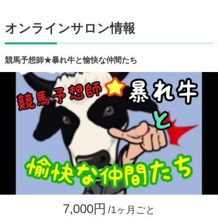
オンラインサロン情報
競馬予想師★暴れ牛と愉快な仲間たち
7,000円
/1ヶ月ごと