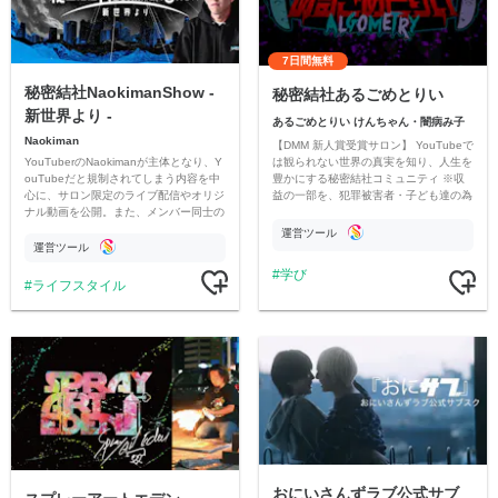
7日間無料
秘密結社NaokimanShow -
秘密結社あるごめとりい
新世界より -
あるごめとりい けんちゃん・闇病み子
Naokiman
【DMM 新人賞受賞サロン】 YouTubeで
YouTuberのNaokimanが主体となり、Y
は観られない世界の真実を知り、人生を
ouTubeだと規制されてしまう内容を中
豊かにする秘密結社コミュニティ ※収
心に、サロン限定のライブ配信やオリジ
益の一部を、犯罪被害者・子ども達の為
ナル動画を公開。また、メンバー同士の
のチャリティーに寄付させていただきま
情報交換や交流の場としても楽しんでい
す
運営ツール
ただいています。
運営ツール
学び
ライフスタイル
おにいさんずラブ公式サブ