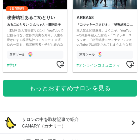
7日間無料
秘密結社あるごめとりい
AREA58
あるごめとりい けんちゃん・闇病み子
「コヤッキースタジオ」「秘密結社コヤミナティ」
【DMM 新人賞受賞サロン】 YouTubeで
立入禁止区域解放。ようこそ、YouTub
は観られない世界の真実を知り、人生を
eの限界を超えた聖域へ「コヤッキース
豊かにする秘密結社コミュニティ ※収
タジオ」「秘密結社コヤミナティ」のY
益の一部を、犯罪被害者・子ども達の為
ouTubeでは規制されてしまうような都
のチャリティーに寄付させていただきま
市伝説を中心にオリジナルコンテンツを
す
公開。
運営ツール
運営ツール
学び
オンラインコミュニティ
もっとおすすめサロンを見る
サロンの中を取材記事で紹介
CANARY（カナリー）