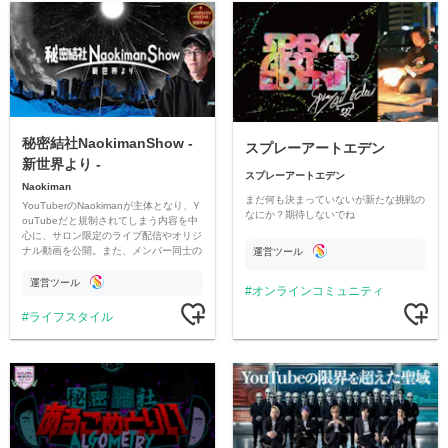
秘密結社NaokimanShow -
スプレーアートエデン
新世界より -
スプレーアートエデン
Naokiman
まだ何も決まっていないが新たな挑戦の
YouTuberのNaokimanが主体となり、Y
なにか？期待しないでね
ouTubeだと規制されてしまう内容を中
心に、サロン限定のライブ配信やオリジ
ナル動画を公開。また、メンバー同士の
運営ツール
情報交換や交流の場としても楽しんでい
ただいています。
運営ツール
オンラインコミュニティ
ライフスタイル