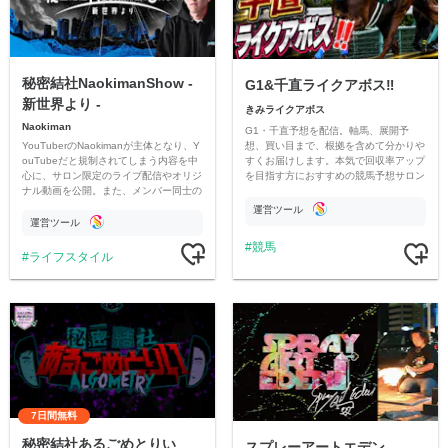
秘密結社NaokimanShow -
G1&千直ライクアボス‼️
新世界より -
きみライクアボス
Naokiman
G1・千直予想を配信。軸馬、展開予
YouTuberのNaokimanが主体となり、Y
想、買い目まで、根拠を含めて分かりや
ouTubeだと規制されてしまう内容を中
すくお届けします。本気で回収率アップ
心に、サロン限定のライブ配信やオリジ
を目指す方におすすめの競馬予想サロン
ナル動画を公開。また、メンバー同士の
です。
情報交換や交流の場としても楽しんでい
運営ツール
ただいています。
運営ツール
競馬
ライフスタイル
7日間無料
秘密結社あるごめとりい
スプレーアートエデン