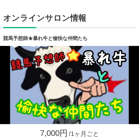
オンラインサロン情報
競馬予想師★暴れ牛と愉快な仲間たち
7,000円
/1ヶ月ごと