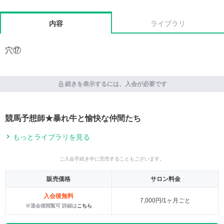
内容
ライブラリ
穴⑰
続きを表示するには、入会が必要です
競馬予想師★暴れ牛と愉快な仲間たち
もっとライブラリを見る
ご入会手続き中に完売することもございます。
販売価格
サロン料金
入会後無料
7,000円/1ヶ月ごと
※退会後閲覧可 詳細は
こちら