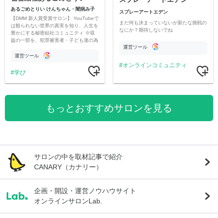
あるごめとりい けんちゃん・闇病み子
スプレーアートエデン
【DMM 新人賞受賞サロン】 YouTubeで
まだ何も決まっていないが新たな挑戦の
は観られない世界の真実を知り、人生を
なにか？期待しないでね
豊かにする秘密結社コミュニティ ※収
益の一部を、犯罪被害者・子ども達の為
運営ツール
のチャリティーに寄付させていただきま
す
運営ツール
オンラインコミュニティ
学び
もっとおすすめサロンを見る
サロンの中を取材記事で紹介
CANARY（カナリー）
企画・開設・運営ノウハウサイト
オンラインサロンLab.