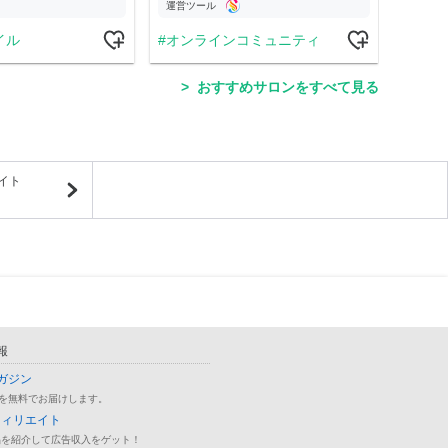
運営ツール
運営
イル
オンラインコミュニティ
学
おすすめサロンをすべて見る
イト
報
ガジン
を無料でお届けします。
フィリエイト
品を紹介して広告収入をゲット！