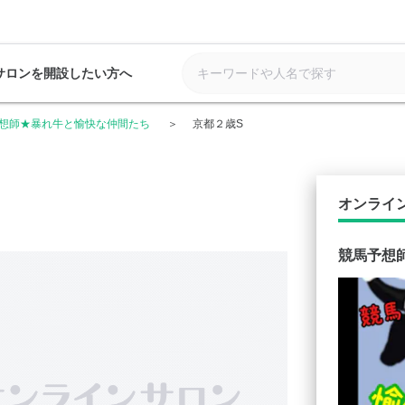
サロンを開設したい方へ
想師★暴れ牛と愉快な仲間たち
京都２歳S
オンライ
競馬予想