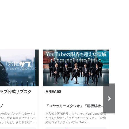
ラブ公式サブスク
AREA58
Holl
ブ
「コヤッキースタジオ」「秘密結社コヤミナティ」
河村真
の公式サブスクがスタート！
立入禁止区域解放。ようこそ、YouTubeの限界
経済・
ない、限定動画やプライベー
を超えた聖域へ「コヤッキースタジオ」「秘密
け。 
ョットなど、さまざまなコ…
結社コヤミナティ」のYouTube…
の記事