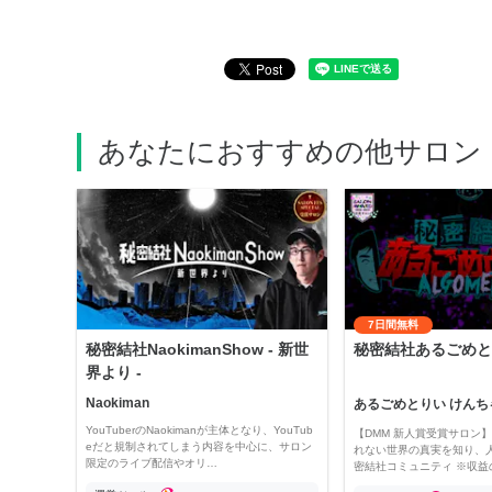
あなたにおすすめの他サロン
7日間無料
秘密結社NaokimanShow - 新世
秘密結社あるごめと
界より -
Naokiman
あるごめとりい けんち
YouTuberのNaokimanが主体となり、YouTub
【DMM 新人賞受賞サロン】 
eだと規制されてしまう内容を中心に、サロン
れない世界の真実を知り、
限定のライブ配信やオリ…
密結社コミュニティ ※収益