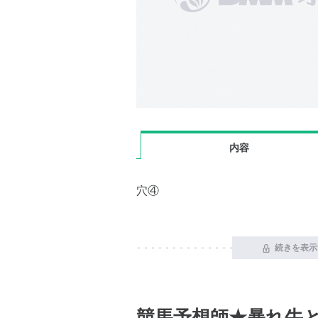
内容
穴④
続きを表示
競馬予想師★暴れ牛