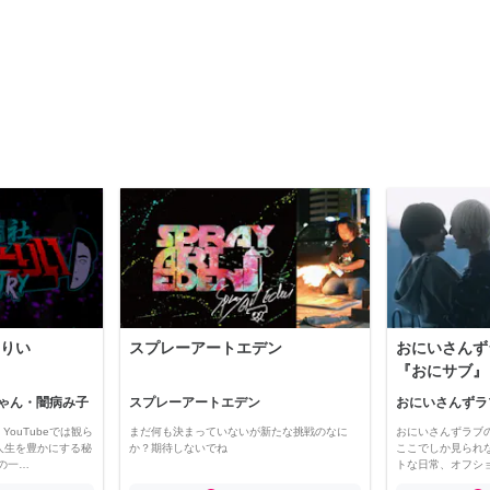
りい
スプレーアートエデン
おにいさんず
『おにサブ』
ゃん・闇病み子
スプレーアートエデン
おにいさんずラ
YouTubeでは観ら
まだ何も決まっていないが新たな挑戦のなに
おにいさんずラブ
人生を豊かにする秘
か？期待しないでね
ここでしか見られ
の一…
トな日常、オフシ