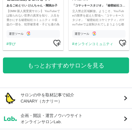
あるごめとりい けんちゃん・闇病み子
「コヤッキースタジオ」「秘密結社コヤミナティ」
【DMM 新人賞受賞サロン】 YouTubeで
立入禁止区域解放。ようこそ、YouTub
は観られない世界の真実を知り、人生を
eの限界を超えた聖域へ「コヤッキース
豊かにする秘密結社コミュニティ ※収
タジオ」「秘密結社コヤミナティ」のY
益の一部を、犯罪被害者・子ども達の為
ouTubeでは規制されてしまうような都
のチャリティーに寄付させていただきま
市伝説を中心にオリジナルコンテンツを
す
公開。
運営ツール
運営ツール
学び
オンラインコミュニティ
もっとおすすめサロンを見る
サロンの中を取材記事で紹介
CANARY（カナリー）
企画・開設・運営ノウハウサイト
オンラインサロンLab.