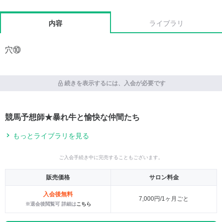
内容
ライブラリ
穴⑩
続きを表示するには、入会が必要です
競馬予想師★暴れ牛と愉快な仲間たち
もっとライブラリを見る
ご入会手続き中に完売することもございます。
販売価格
サロン料金
入会後無料
7,000円/1ヶ月ごと
※退会後閲覧可 詳細は
こちら