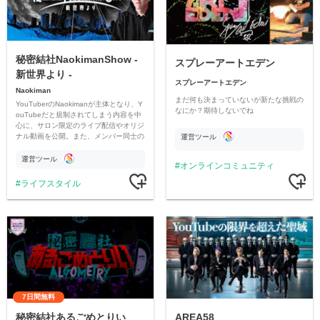
秘密結社NaokimanShow -
スプレーアートエデン
新世界より -
スプレーアートエデン
Naokiman
まだ何も決まっていないが新たな挑戦の
YouTuberのNaokimanが主体となり、Y
なにか？期待しないでね
ouTubeだと規制されてしまう内容を中
心に、サロン限定のライブ配信やオリジ
ナル動画を公開。また、メンバー同士の
運営ツール
情報交換や交流の場としても楽しんでい
ただいています。
運営ツール
オンラインコミュニティ
ライフスタイル
7日間無料
秘密結社あるごめとりい
AREA58