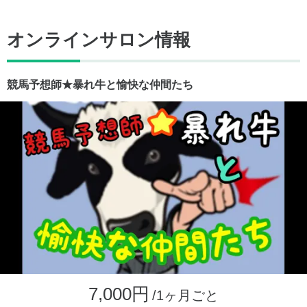
オンラインサロン情報
競馬予想師★暴れ牛と愉快な仲間たち
7,000円
/1ヶ月ごと