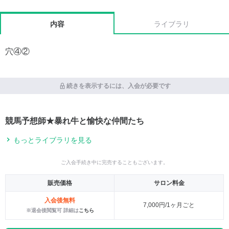
内容
ライブラリ
穴④②
続きを表示するには、入会が必要です
競馬予想師★暴れ牛と愉快な仲間たち
もっとライブラリを見る
ご入会手続き中に完売することもございます。
販売価格
サロン料金
入会後無料
7,000円/1ヶ月ごと
※退会後閲覧可 詳細は
こちら