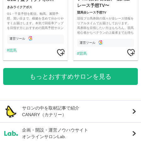
レース予想TV〜
きみライクアボス
競馬全レース予想TV
G1・千直予想を配信。軸馬、展開予
現役プロ馬券師の我々が全レース情報を
想、買い目まで、根拠を含めて分かりや
リアルタイムでお届けしております。
すくお届けします。本気で回収率アップ
馬券師を目指したい方はもちろん、競馬
を目指す方におすすめの競馬予想サロン
初心者からベテランの上級者までお待ち
です。
しております。最高の競馬ライフを。
運営ツール
運営ツール
競馬
競馬
もっとおすすめサロンを見る
サロンの中を取材記事で紹介
CANARY（カナリー）
企画・開設・運営ノウハウサイト
オンラインサロンLab.