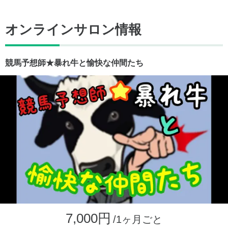
オンラインサロン情報
競馬予想師★暴れ牛と愉快な仲間たち
7,000円
/1ヶ月ごと