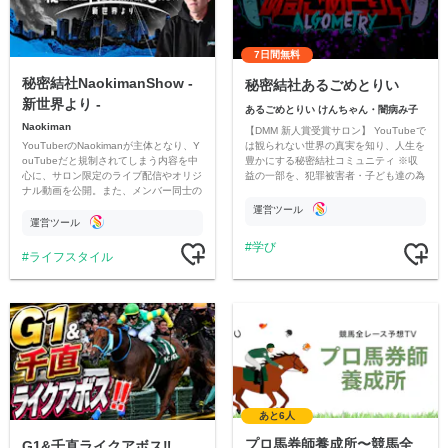
7日間無料
秘密結社NaokimanShow -
秘密結社あるごめとりい
新世界より -
あるごめとりい けんちゃん・闇病み子
Naokiman
【DMM 新人賞受賞サロン】 YouTubeで
YouTuberのNaokimanが主体となり、Y
は観られない世界の真実を知り、人生を
ouTubeだと規制されてしまう内容を中
豊かにする秘密結社コミュニティ ※収
心に、サロン限定のライブ配信やオリジ
益の一部を、犯罪被害者・子ども達の為
ナル動画を公開。また、メンバー同士の
のチャリティーに寄付させていただきま
情報交換や交流の場としても楽しんでい
す
運営ツール
ただいています。
運営ツール
学び
ライフスタイル
あと6人
プロ馬券師養成所〜競馬全
G1&千直ライクアボス‼️