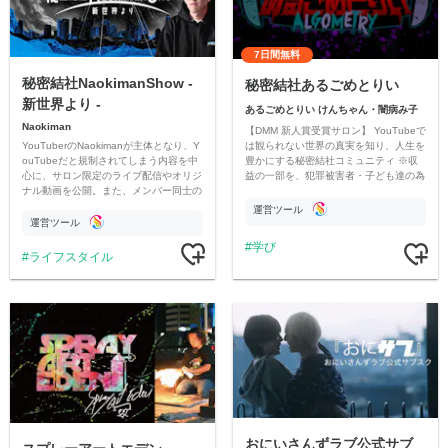
7日間無料
秘密結社NaokimanShow -
秘密結社あるごめとりい
新世界より -
あるごめとりい けんちゃん・闇病み子
Naokiman
【DMM 新人賞受賞サロン】 YouTubeで
YouTuberのNaokimanが主体となり、Y
は観られない世界の真実を知り、人生を
ouTubeだと規制されてしまう内容を中
豊かにする秘密結社コミュニティ ※収
心に、サロン限定のライブ配信やオリジ
益の一部を、犯罪被害者・子ども達の為
ナル動画を公開。また、メンバー同士の
のチャリティーに寄付させていただきま
情報交換や交流の場としても楽しんでい
す
運営ツール
ただいています。
運営ツール
学び
ライフスタイル
おにいさんずラブ公式サブ