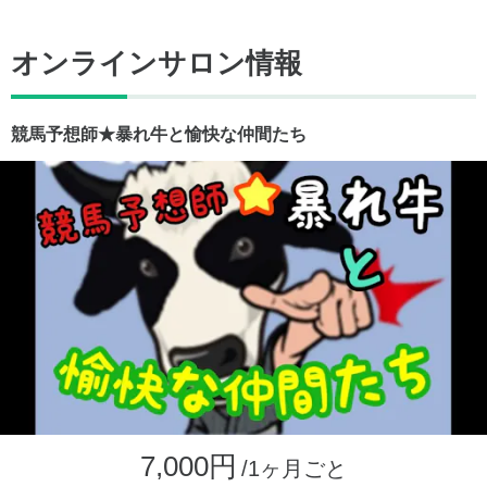
オンラインサロン情報
競馬予想師★暴れ牛と愉快な仲間たち
7,000円
/1ヶ月ごと