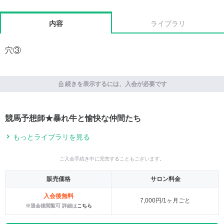
内容
ライブラリ
穴③
続きを表示するには、入会が必要です
競馬予想師★暴れ牛と愉快な仲間たち
もっとライブラリを見る
ご入会手続き中に完売することもございます。
販売価格
サロン料金
入会後無料
7,000円/1ヶ月ごと
※退会後閲覧可 詳細は
こちら