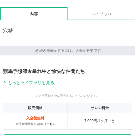
内容
ライブラリ
穴⑩
続きを表示するには、入会が必要です
競馬予想師★暴れ牛と愉快な仲間たち
もっとライブラリを見る
ご入会手続き中に完売することもございます。
販売価格
サロン料金
入会後無料
7,000円/1ヶ月ごと
※退会後閲覧可 詳細は
こちら