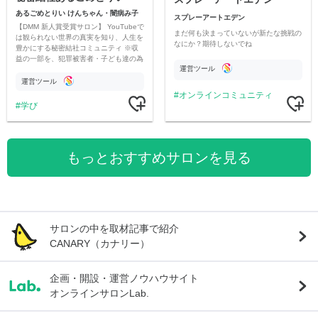
あるごめとりい けんちゃん・闇病み子
スプレーアートエデン
【DMM 新人賞受賞サロン】 YouTubeで
まだ何も決まっていないが新たな挑戦の
は観られない世界の真実を知り、人生を
なにか？期待しないでね
豊かにする秘密結社コミュニティ ※収
益の一部を、犯罪被害者・子ども達の為
運営ツール
のチャリティーに寄付させていただきま
す
運営ツール
オンラインコミュニティ
学び
もっとおすすめサロンを見る
サロンの中を取材記事で紹介
CANARY（カナリー）
企画・開設・運営ノウハウサイト
オンラインサロンLab.