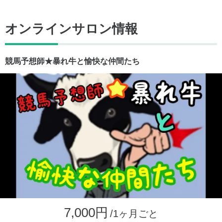
オンラインサロン情報
競馬予想師★暴れ牛と愉快な仲間たち
7,000円
/1ヶ月ごと