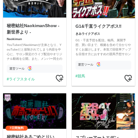
秘密結社NaokimanShow -
G1&千直ライクアボス‼️
新世界より -
きみライクアボス
Naokiman
G1・千直予想を配信。軸馬、展開予
YouTuberのNaokimanが主体となり、Y
想、買い目まで、根拠を含めて分かりや
ouTubeだと規制されてしまう内容を中
すくお届けします。本気で回収率アップ
心に、サロン限定のライブ配信やオリジ
を目指す方におすすめの競馬予想サロン
ナル動画を公開。また、メンバー同士の
です。
情報交換や交流の場としても楽しんでい
運営ツール
ただいています。
運営ツール
競馬
ライフスタイル
7日間無料
秘密結社あるごめとりい
スプレーアートエデン