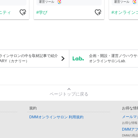
運営ツール
運営ツール
ニティ
学び
オンライン
ラインサロンの中を取材記事で紹介
企画・開設・運営ノウハウサ
NARY（カナリー）
オンラインサロンLab.
ページトップに戻る
規約
お得な情
メールマ
DMMオンラインサロン 利用規約
お得な情報
DMMア
DMMの商