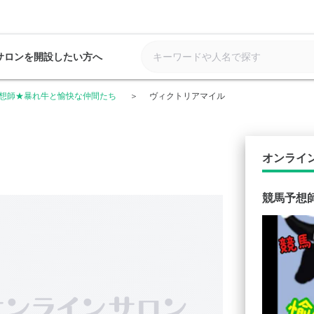
サロンを開設したい方へ
想師★暴れ牛と愉快な仲間たち
ヴィクトリアマイル
オンライ
競馬予想