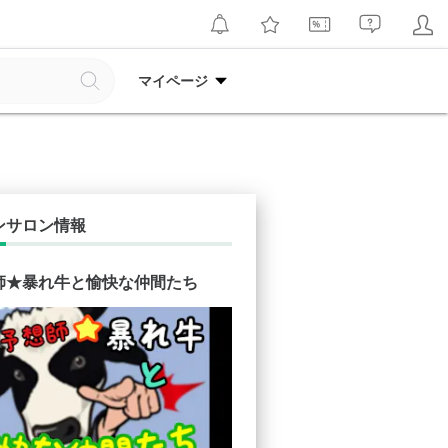
マイページ
ンサロン情報
師★暴れ牛と愉快な仲間たち