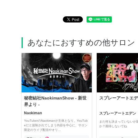
あなたにおすすめの他サロン
秘密結社NaokimanShow - 新世
スプレーアートエデ
界より -
Naokiman
スプレーアートエデン
YouTuberのNaokimanが主体となり、YouTub
まだ何も決まっていないが
eだと規制されてしまう内容を中心に、サロン
か？期待しないでね
限定のライブ配信やオリ…