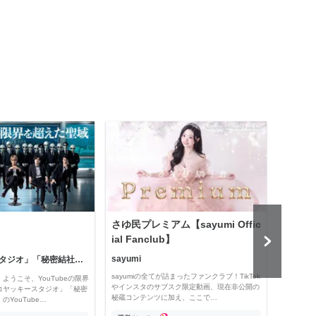
さゆ民プレミアム【sayumi Offic
公益
ial Fanclub】
sayumi
「コヤッキースタジオ」「秘密結社コヤミナティ」
公益
sayumiの全てが詰まったファンクラブ！TikTok
ようこそ、YouTubeの限界
Officia
やインスタのサブスク限定動画、現在非公開の
コヤッキースタジオ」「秘密
e thro
秘蔵コンテンツに加え、ここで…
YouTube…