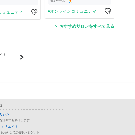
運営ツール
運営
オンラインコミュニティ
コミュニティ
学
おすすめサロンをすべて見る
イト
報
ガジン
を無料でお届けします。
フィリエイト
品を紹介して広告収入をゲット！