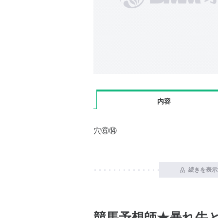
内容
穴⑥⑭
続きを表示
競馬予想師★暴れ牛