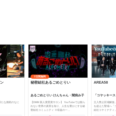
7日間無料
ン
秘密結社あるごめとりい
AREA58
あるごめとりい けんちゃん・闇病み子
新たな挑戦のなに
【DMM 新人賞受賞サロン】 YouTubeでは観ら
立入禁止区域解放。
れない世界の真実を知り、人生を豊かにする秘
を超えた聖域へ「
密結社コミュニティ ※収益の一…
結社コヤミナティ」の