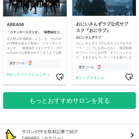
おにいさんずラブ公式サブ
AREA58
スク『おにサブ』
「コヤッキースタジオ」「秘密結社コヤミナティ」
おにいさんずラブ
立入禁止区域解放。ようこそ、YouTub
おにいさんずラブの公式サブスクがスタ
eの限界を超えた聖域へ「コヤッキース
ート！ここでしか見られない、限定動画
タジオ」「秘密結社コヤミナティ」のY
やプライベートな日常、オフショットな
ouTubeでは規制されてしまうような都
ど、さまざまなコンテンツをお届けしま
市伝説を中心にオリジナルコンテンツを
す。
公開。
運営ツール
運営ツール
オンラインコミュニティ
ライフスタイル
もっとおすすめサロンを見る
サロンの中を取材記事で紹介
CANARY（カナリー）