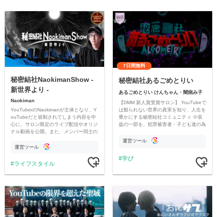
7日間無料
秘密結社NaokimanShow -
秘密結社あるごめとりい
新世界より -
あるごめとりい けんちゃん・闇病み子
Naokiman
【DMM 新人賞受賞サロン】 YouTubeで
YouTuberのNaokimanが主体となり、Y
は観られない世界の真実を知り、人生を
ouTubeだと規制されてしまう内容を中
豊かにする秘密結社コミュニティ ※収
心に、サロン限定のライブ配信やオリジ
益の一部を、犯罪被害者・子ども達の為
ナル動画を公開。また、メンバー同士の
のチャリティーに寄付させていただきま
情報交換や交流の場としても楽しんでい
す
運営ツール
ただいています。
運営ツール
学び
ライフスタイル