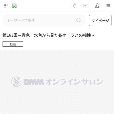
マイページ
第163回～青色・水色から見た各オーラとの相性～
動画