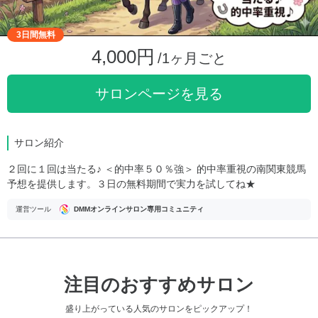
3日間無料
4,000円
/1ヶ月ごと
サロンページを見る
サロン紹介
２回に１回は当たる♪ ＜的中率５０％強＞ 的中率重視の南関東競馬
予想を提供します。３日の無料期間で実力を試してね★
運営ツール
DMMオンラインサロン専用コミュニティ
注目のおすすめサロン
盛り上がっている人気のサロンをピックアップ！