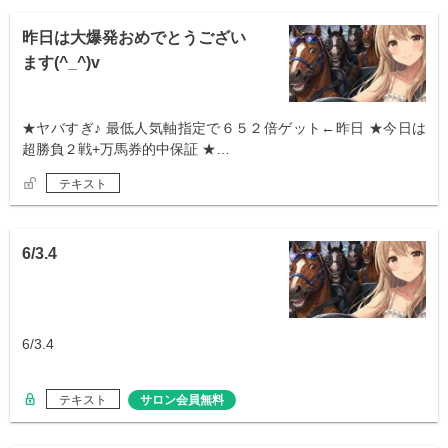
昨日は大爆発おめでとうござい
ます(^_^)v
★ヤバすぎ♪ 最低人気軸指定で６５２倍ゲット←昨日 ★今日は
超勝負２戦+万馬券的中保証 ★…
テキスト
6/3.4
6/3.4
テキスト
サロン会員無料