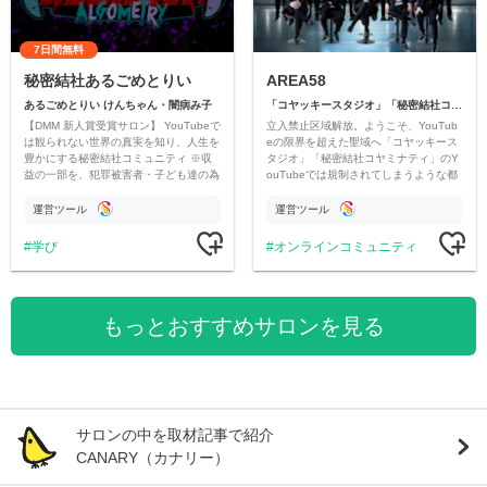
7日間無料
秘密結社あるごめとりい
AREA58
あるごめとりい けんちゃん・闇病み子
「コヤッキースタジオ」「秘密結社コヤミナティ」
【DMM 新人賞受賞サロン】 YouTubeで
立入禁止区域解放。ようこそ、YouTub
は観られない世界の真実を知り、人生を
eの限界を超えた聖域へ「コヤッキース
豊かにする秘密結社コミュニティ ※収
タジオ」「秘密結社コヤミナティ」のY
益の一部を、犯罪被害者・子ども達の為
ouTubeでは規制されてしまうような都
のチャリティーに寄付させていただきま
市伝説を中心にオリジナルコンテンツを
す
公開。
運営ツール
運営ツール
学び
オンラインコミュニティ
もっとおすすめサロンを見る
サロンの中を取材記事で紹介
CANARY（カナリー）