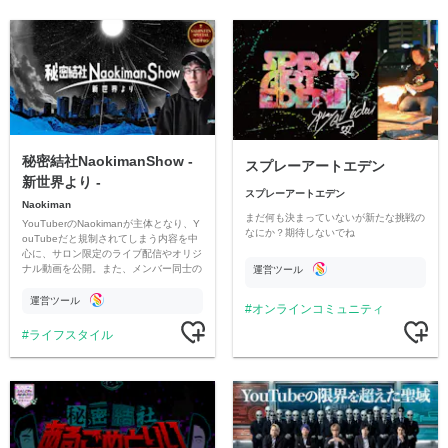
秘密結社NaokimanShow -
スプレーアートエデン
新世界より -
スプレーアートエデン
Naokiman
まだ何も決まっていないが新たな挑戦の
YouTuberのNaokimanが主体となり、Y
なにか？期待しないでね
ouTubeだと規制されてしまう内容を中
心に、サロン限定のライブ配信やオリジ
ナル動画を公開。また、メンバー同士の
運営ツール
情報交換や交流の場としても楽しんでい
ただいています。
運営ツール
オンラインコミュニティ
ライフスタイル