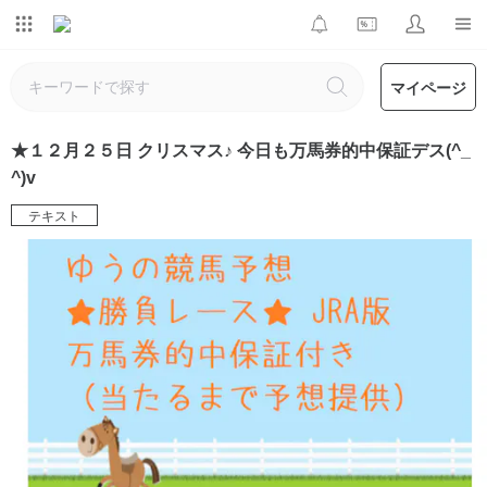
マイページ
★１２月２５日 クリスマス♪ 今日も万馬券的中保証デス(^_
^)v
テキスト