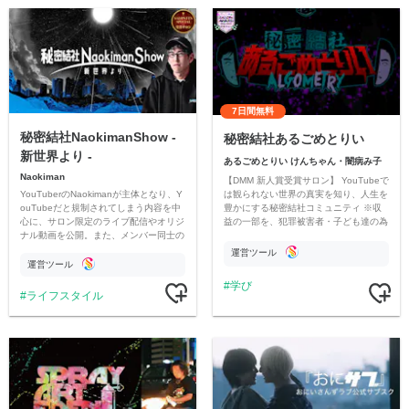
7日間無料
秘密結社NaokimanShow -
秘密結社あるごめとりい
新世界より -
あるごめとりい けんちゃん・闇病み子
Naokiman
【DMM 新人賞受賞サロン】 YouTubeで
YouTuberのNaokimanが主体となり、Y
は観られない世界の真実を知り、人生を
ouTubeだと規制されてしまう内容を中
豊かにする秘密結社コミュニティ ※収
心に、サロン限定のライブ配信やオリジ
益の一部を、犯罪被害者・子ども達の為
ナル動画を公開。また、メンバー同士の
のチャリティーに寄付させていただきま
情報交換や交流の場としても楽しんでい
す
運営ツール
ただいています。
運営ツール
学び
ライフスタイル