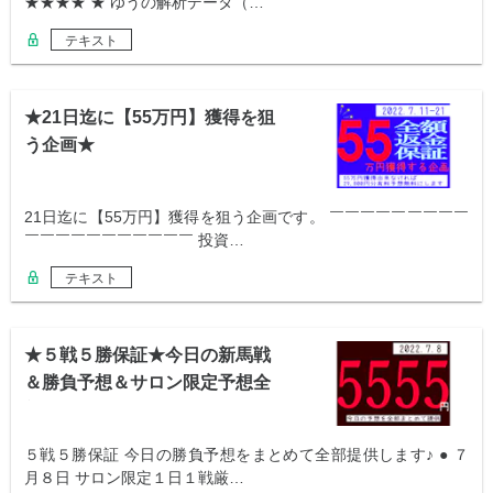
★★★★ ★ ゆうの解析データ（…
テキスト
★21日迄に【55万円】獲得を狙
う企画★
21日迄に【55万円】獲得を狙う企画です。 ￣￣￣￣￣￣￣￣￣
￣￣￣￣￣￣￣￣￣￣￣ 投資…
テキスト
★５戦５勝保証★今日の新馬戦
＆勝負予想＆サロン限定予想全
部配信★
５戦５勝保証 今日の勝負予想をまとめて全部提供します♪ ● ７
月８日 サロン限定１日１戦厳…