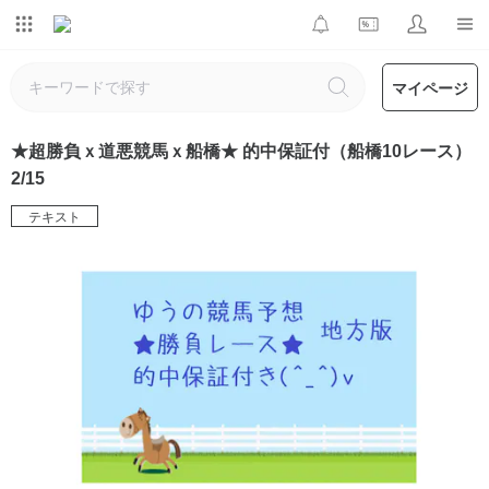
マイページ
★超勝負ｘ道悪競馬ｘ船橋★ 的中保証付（船橋10レース）
2/15
テキスト