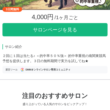
3日間無料
4,000円
/1ヶ月ごと
サロンページを見る
サロン紹介
２回に１回は当たる♪ ＜的中率５０％強＞ 的中率重視の南関東競馬
予想を提供します。３日の無料期間で実力を試してね★
運営ツール
DMMオンラインサロン専用コミュニティ
注目のおすすめサロン
盛り上がっている人気のサロンをピックアップ！