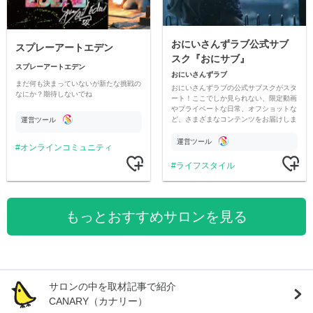
おにいさんずラブ公式サブ
スプレーアートエデン
スク『おにサブ』
スプレーアートエデン
おにいさんずラブ
まだ何も決まっていないが新たな挑戦の
おにいさんずラブの公式サブスクがスタ
なにか？期待しないでね
ート！ここでしか見られない、限定動画
やプライベートな日常、オフショットな
ど、さまざまなコンテンツをお届けしま
運営ツール
す。
運営ツール
オンラインコミュニティ
ライフスタイル
もっとおすすめサロンを見る
サロンの中を取材記事で紹介
CANARY（カナリー）