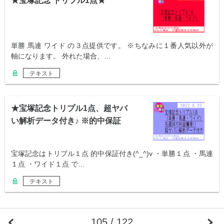
★宝塚記念 トリプル1点★
単勝 馬連 ワイド の３点提供です。 ※ちなみに１番人気以外が
軸になります。 外れた場合、…
テキスト
★宝塚記念トリプル1点、超ヤバ
い解析データ付き♪ ※的中保証
付き
宝塚記念はトリプル１点 的中保証付き(^_^)v ・単勝１点 ・馬連
１点 ・ワイド１点 で…
テキスト
105 / 122