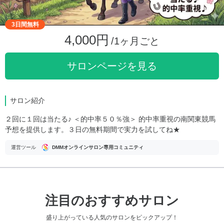
3日間無料
4,000円
/1ヶ月ごと
サロンページを見る
サロン紹介
２回に１回は当たる♪ ＜的中率５０％強＞ 的中率重視の南関東競馬
予想を提供します。３日の無料期間で実力を試してね★
運営ツール
DMMオンラインサロン専用コミュニティ
注目のおすすめサロン
盛り上がっている人気のサロンをピックアップ！