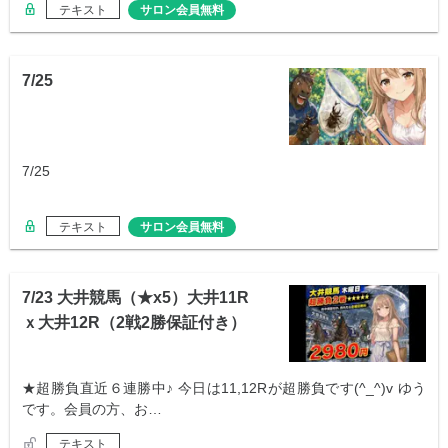
テキスト
サロン会員無料
7/25
7/25
テキスト
サロン会員無料
7/23 大井競馬（★x5）大井11R
ｘ大井12R（2戦2勝保証付き）
★超勝負直近６連勝中♪ 今日は11,12Rが超勝負です(^_^)v ゆう
です。会員の方、お…
テキスト