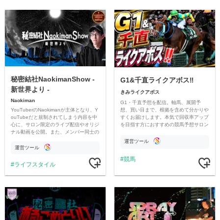
秘密結社NaokimanShow -
G1&千直ライクアボス‼️
新世界より -
きみライクアボス
Naokiman
G1・千直予想を配信。軸馬、展開予
YouTuberのNaokimanが主体となり、Y
想、買い目まで、根拠を含めて分かりや
ouTubeだと規制されてしまう内容を中
すくお届けします。本気で回収率アップ
心に、サロン限定のライブ配信やオリジ
を目指す方におすすめの競馬予想サロン
ナル動画を公開。また、メンバー同士の
です。
情報交換や交流の場としても楽しんでい
運営ツール
ただいています。
運営ツール
競馬
ライフスタイル