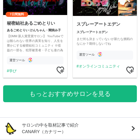
7日間無料
秘密結社あるごめとりい
スプレーアートエデン
あるごめとりい けんちゃん・闇病み子
スプレーアートエデン
【DMM 新人賞受賞サロン】 YouTubeで
まだ何も決まっていないが新たな挑戦の
は観られない世界の真実を知り、人生を
なにか？期待しないでね
豊かにする秘密結社コミュニティ ※収
益の一部を、犯罪被害者・子ども達の為
運営ツール
のチャリティーに寄付させていただきま
す
運営ツール
オンラインコミュニティ
学び
もっとおすすめサロンを見る
サロンの中を取材記事で紹介
CANARY（カナリー）