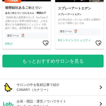
7日間無料
秘密結社あるごめとりい
スプレーアートエデン
あるごめとりい けんちゃん・闇病み子
スプレーアートエデン
【DMM 新人賞受賞サロン】 YouTubeで
まだ何も決まっていないが新たな挑戦の
は観られない世界の真実を知り、人生を
なにか？期待しないでね
豊かにする秘密結社コミュニティ ※収
益の一部を、犯罪被害者・子ども達の為
運営ツール
のチャリティーに寄付させていただきま
す
運営ツール
オンラインコミュニティ
学び
もっとおすすめサロンを見る
サロンの中を取材記事で紹介
CANARY（カナリー）
企画・開設・運営ノウハウサイト