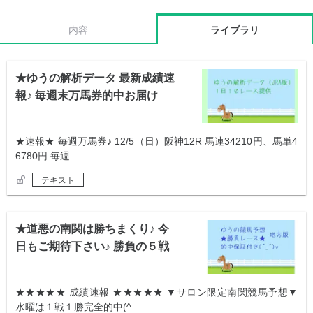
内容
ライブラリ
★ゆうの解析データ 最新成績速
報♪ 毎週末万馬券的中お届け
中！！
★速報★ 毎週万馬券♪ 12/5（日）阪神12R 馬連34210円、馬単4
6780円 毎週…
テキスト
★道悪の南関は勝ちまくり♪ 今
日もご期待下さい♪ 勝負の５戦
提供★
★★★★★ 成績速報 ★★★★★ ▼サロン限定南関競馬予想▼
水曜は１戦１勝完全的中(^_…