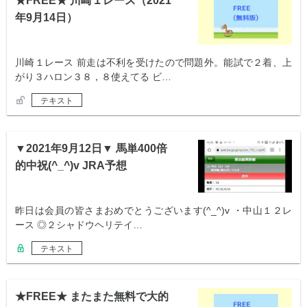
★FREE★ 川崎１レース（2021
年9月14日）
川崎１レース 前走は不利を受けたので問題外。能試で２着、上
がり３ハロン３８，８使えてる ビ…
テキスト
▼2021年9月12日▼ 馬単400倍
的中祝(^_^)v JRA予想
昨日は会員の皆さまおめでとうございます(^_^)v ・中山１２レ
ース ◎２シャドウヘリテイ…
テキスト
★FREE★ またまた無料で大的