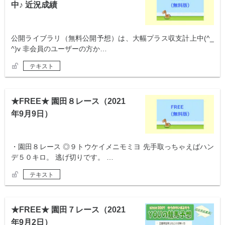
中♪ 近況成績
公開ライブラリ（無料公開予想）は、大幅プラス収支計上中(^_
^)v 非会員のユーザーの方か…
テキスト
★FREE★ 園田８レース（2021
年9月9日）
・園田８レース ◎９トウケイメニモミヨ 先手取っちゃえばハン
デ５０キロ。 逃げ切りです。 …
テキスト
★FREE★ 園田７レース（2021
年9月2日）