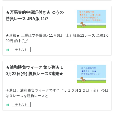
★万馬券的中保証付き★ ゆうの
勝負レース JRA版 11/7-
★速報★ 土曜はプチ爆発♪ 11月6日（土）福島12レース 単勝1,0
90円 的中(^_^…
テキスト
★浦和勝負ウィーク 第５弾★ 1
0月22日(金) 勝負レース3連発★
今週は、浦和勝負ウィークです(^_^)v １０月２２日（金） 今日
は３レースを勝負レースと…
テキスト