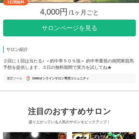
3日間無料
4,000円
/1ヶ月ごと
サロンページを見る
サロン紹介
２回に１回は当たる♪ ＜的中率５０％強＞ 的中率重視の南関東競馬
予想を提供します。３日の無料期間で実力を試してね★
運営ツール
DMMオンラインサロン専用コミュニティ
注目のおすすめサロン
盛り上がっている人気のサロンをピックアップ！