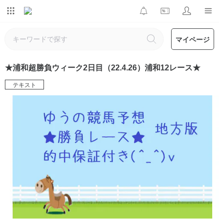
マイページ
★浦和超勝負ウィーク2日目（22.4.26）浦和12レース★
テキスト