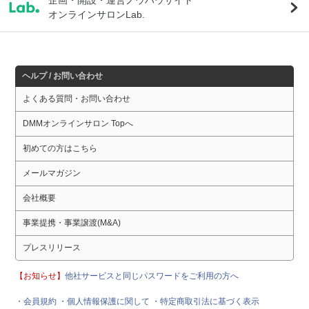
オンラインサロンLab.
ヘルプ / お問い合わせ
よくある質問・お問い合わせ
DMMオンラインサロン Topへ
初めての方はこちら
メールマガジン
会社概要
事業提携・事業譲渡(M&A)
プレスリリース
【お知らせ】
他社サービスと同じパスワードをご利用の方へ
・会員規約
・個人情報保護に関して
・特定商取引法に基づく表示