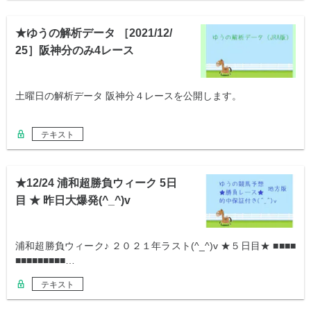
★ゆうの解析データ ［2021/12/
25］阪神分のみ4レース
土曜日の解析データ 阪神分４レースを公開します。
テキスト
★12/24 浦和超勝負ウィーク 5日
目 ★ 昨日大爆発(^_^)v
浦和超勝負ウィーク♪ ２０２１年ラスト(^_^)v ★５日目★ ■■■■
■■■■■■■■■…
テキスト