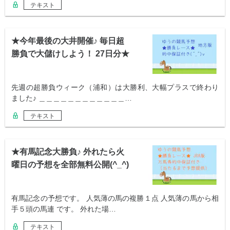
テキスト
★今年最後の大井開催♪ 毎日超
勝負で大儲けしよう！ 27日分★
先週の超勝負ウィーク（浦和）は大勝利、大幅プラスで終わり
ました♪ ＿＿＿＿＿＿＿＿＿＿＿＿…
テキスト
★有馬記念大勝負♪ 外れたら火
曜日の予想を全部無料公開(^_^)
v
有馬記念の予想です。 人気薄の馬の複勝１点 人気薄の馬から相
手５頭の馬連 です。 外れた場…
テキスト