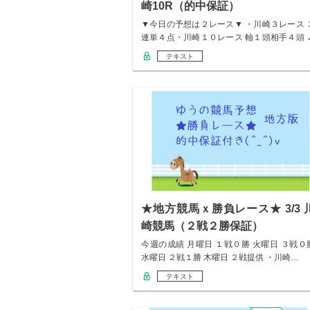
崎10R（的中保証）
▼今日の予想は２レース▼ ・川崎３レース 
連単４点・川崎１０レース 軸１頭相手４頭 
コ…
テキスト
★地方競馬ｘ勝負レース★ 3/3 
崎競馬（２戦２勝保証）
今週の成績 月曜日 １戦０勝 火曜日 ３戦０
水曜日 ２戦１勝 木曜日 ２戦提供 ・川崎…
テキスト