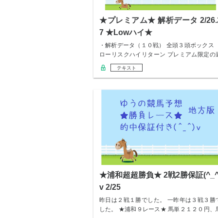
★プレミアム★ 解析データ 2/26.
7 ★Lowハイ★
・解析データ（１０戦） 全頭３頭ボックス 
ローリスクハイリターン プレミアム限定の
１限…
テキスト
★浦和超超勝負★ 2戦2勝保証(^_^
v 2/25
昨日は２戦１勝でした。 一昨年は３戦３勝
した。 ★浦和９レース★ 馬単２１２０円、