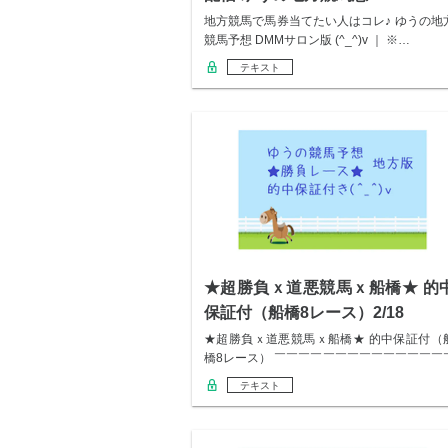
地方競馬で馬券当てたい人はコレ♪ ゆうの地
競馬予想 DMMサロン版 (^_^)v ｜ ※…
テキスト
★超勝負ｘ道悪競馬ｘ船橋★ 的
保証付（船橋8レース）2/18
★超勝負ｘ道悪競馬ｘ船橋★ 的中保証付（
橋8レース） ￣￣￣￣￣￣￣￣￣￣￣￣￣￣
￣￣…
テキスト