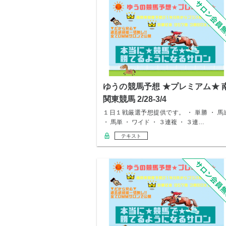
ゆうの競馬予想 ★プレミアム★ 
関東競馬 2/28-3/4
１日１戦厳選予想提供です。 ・ 単勝 ・ 馬
・ 馬単 ・ ワイド ・ ３連複 ・ ３連…
テキスト