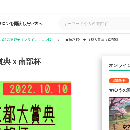
サロンを開設したい方へ
の競馬予想★オンラインサロン版
★無料提供★ 京都大賞典ｘ南部杯
賞典ｘ南部杯
オンライ
3日間無料
★ゆうの