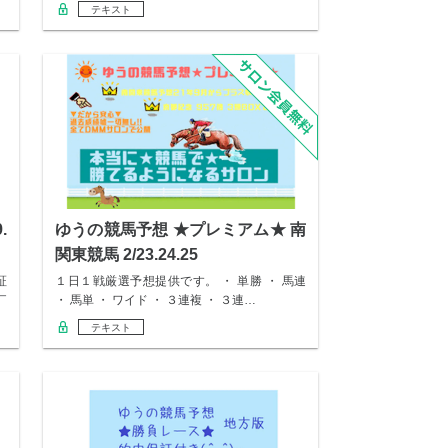
７…
テキスト
.
ゆうの競馬予想 ★プレミアム★ 南
関東競馬 2/23.24.25
証
１日１戦厳選予想提供です。 ・ 単勝 ・ 馬連
￣
・ 馬単 ・ ワイド ・ ３連複 ・ ３連…
テキスト