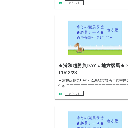
連１…
テキスト
★浦和超勝負DAYｘ地方競馬★ 9
11R 2/23
★浦和超勝負DAYｘ道悪地方競馬ｘ的中保
付き ￣￣￣￣￣￣￣￣￣￣￣￣￣￣￣￣￣
￣￣￣…
テキスト