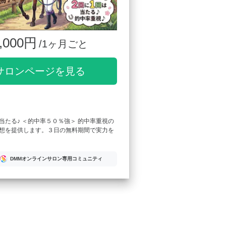
,000円
/1ヶ月ごと
サロンページを見る
当たる♪ ＜的中率５０％強＞ 的中率重視の
想を提供します。３日の無料期間で実力を
DMMオンラインサロン専用コミュニティ