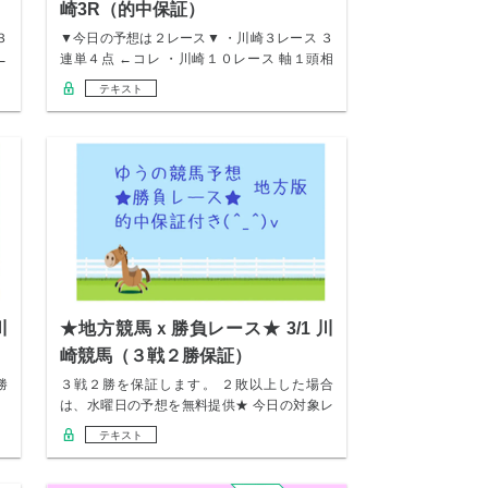
崎3R（的中保証）
３
▼今日の予想は２レース▼ ・川崎３レース ３
←
連単４点 ←コレ ・川崎１０レース 軸１頭相
手…
テキスト
川
★地方競馬ｘ勝負レース★ 3/1 川
崎競馬（３戦２勝保証）
勝
３戦２勝を保証します。 ２敗以上した場合
は、水曜日の予想を無料提供★ 今日の対象レ
ース ・…
テキスト