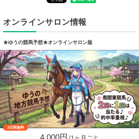
オンラインサロン情報
★ゆうの競馬予想★オンラインサロン版
3日間無料
4,000円
/1ヶ月ごと