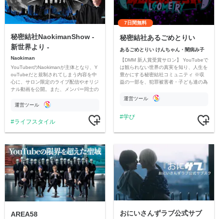
7日間無料
秘密結社NaokimanShow -
秘密結社あるごめとりい
新世界より -
あるごめとりい けんちゃん・闇病み子
Naokiman
【DMM 新人賞受賞サロン】 YouTubeで
YouTuberのNaokimanが主体となり、Y
は観られない世界の真実を知り、人生を
ouTubeだと規制されてしまう内容を中
豊かにする秘密結社コミュニティ ※収
心に、サロン限定のライブ配信やオリジ
益の一部を、犯罪被害者・子ども達の為
ナル動画を公開。また、メンバー同士の
のチャリティーに寄付させていただきま
情報交換や交流の場としても楽しんでい
す
運営ツール
ただいています。
運営ツール
学び
ライフスタイル
おにいさんずラブ公式サブ
AREA58