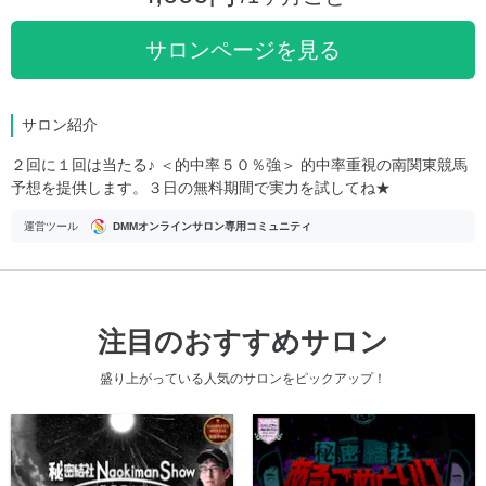
サロンページを見る
サロン紹介
２回に１回は当たる♪ ＜的中率５０％強＞ 的中率重視の南関東競馬
予想を提供します。３日の無料期間で実力を試してね★
運営ツール
DMMオンラインサロン専用コミュニティ
注目のおすすめサロン
盛り上がっている人気のサロンをピックアップ！