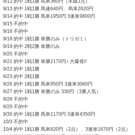
9/12 的中 1戦1勝 馬単360円（本線1点）
9/13 的中 1戦1勝 馬連640円、馬単2620円
9/14 的中 1戦1勝 馬単1950円 3連単9800円
9/15 不的中
9/16 不的中
9/18 的中 1戦1勝 単勝のみ（トリガミ）
9/19 的中 2戦2勝 単勝のみ
9/20 不的中
9/21 的中 1戦1勝 単勝2170円♪ 大爆発!!
9/22 的中 1戦1勝
9/23 的中 2戦1勝
9/26 的中 1戦1勝 馬単950円 3連単3060円
9/27 的中 1戦1勝 単勝のみ 330円（3番人気）
9/28 不的中
9/29 不的中
9/30 的中 1戦1勝 馬単1170円 3連単4350円
10/3 不的中
10/4 的中 1戦1勝 馬単820円（2点）、3連単1870円（2点）