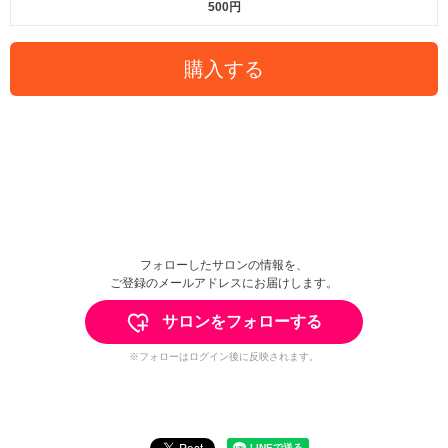
500円
購入する
フォローしたサロンの情報を、
ご登録のメールアドレスにお届けします。
サロンをフォローする
※フォローはログイン後に反映されます。