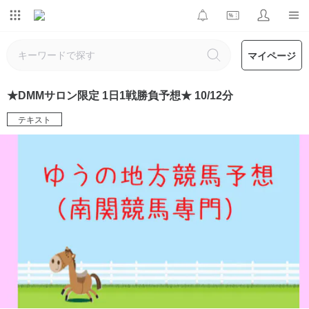
マイページ
★DMMサロン限定 1日1戦勝負予想★ 10/12分
テキスト