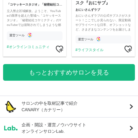
スク『おにサブ』
「コヤッキースタジオ」「秘密結社コヤミナティ」
おにいさんずラブ
立入禁止区域解放。ようこそ、YouTub
おにいさんずラブの公式サブスクがスタ
eの限界を超えた聖域へ「コヤッキース
ート！ここでしか見られない、限定動画
タジオ」「秘密結社コヤミナティ」のY
やプライベートな日常、オフショットな
ouTubeでは規制されてしまうような都
ど、さまざまなコンテンツをお届けしま
市伝説を中心にオリジナルコンテンツを
す。
公開。
運営ツール
運営ツール
オンラインコミュニティ
ライフスタイル
もっとおすすめサロンを見る
サロンの中を取材記事で紹介
CANARY（カナリー）
企画・開設・運営ノウハウサイト
オンラインサロンLab.