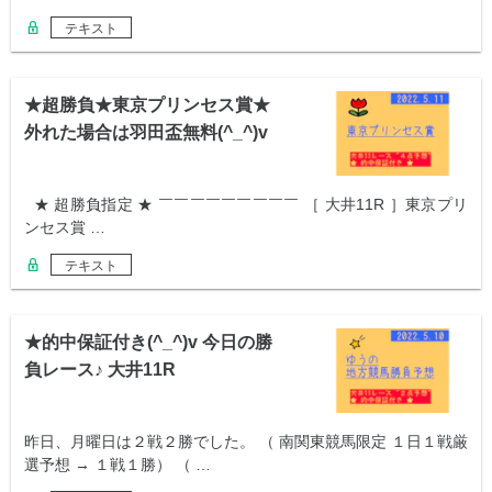
テキスト
★超勝負★東京プリンセス賞★
外れた場合は羽田盃無料(^_^)v
★ 超勝負指定 ★ ￣￣￣￣￣￣￣￣￣ ［ 大井11R ］東京プリ
ンセス賞 …
テキスト
★的中保証付き(^_^)v 今日の勝
負レース♪ 大井11R
昨日、月曜日は２戦２勝でした。 （ 南関東競馬限定 １日１戦厳
選予想 → １戦１勝） （ …