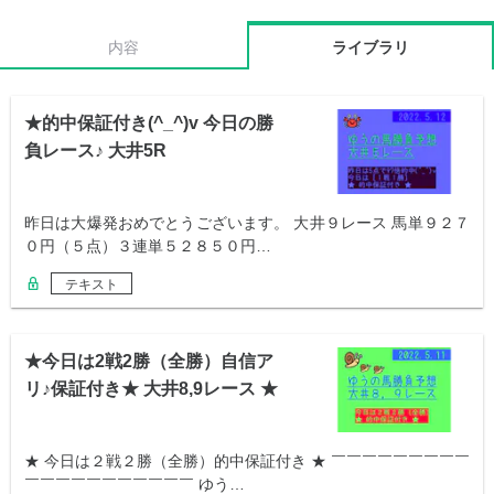
内容
ライブラリ
★的中保証付き(^_^)v 今日の勝
負レース♪ 大井5R
昨日は大爆発おめでとうございます。 大井９レース 馬単９２７
０円（５点）３連単５２８５０円…
テキスト
★今日は2戦2勝（全勝）自信ア
リ♪保証付き★ 大井8,9レース ★
★ 今日は２戦２勝（全勝）的中保証付き ★ ￣￣￣￣￣￣￣￣￣
￣￣￣￣￣￣￣￣￣￣￣ ゆう…