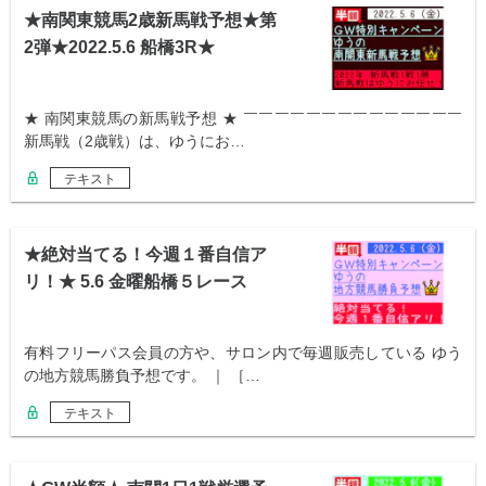
★南関東競馬2歳新馬戦予想★第
2弾★2022.5.6 船橋3R★
★ 南関東競馬の新馬戦予想 ★ ￣￣￣￣￣￣￣￣￣￣￣￣￣￣
新馬戦（2歳戦）は、ゆうにお…
テキスト
★絶対当てる！今週１番自信ア
リ！★ 5.6 金曜船橋５レース
有料フリーパス会員の方や、サロン内で毎週販売している ゆう
の地方競馬勝負予想です。 ｜ ［…
テキスト