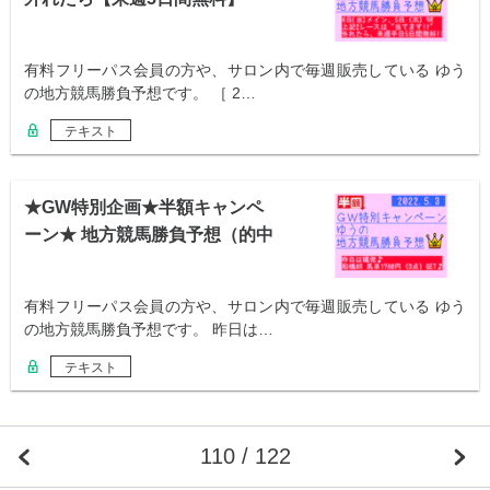
有料フリーパス会員の方や、サロン内で毎週販売している ゆう
の地方競馬勝負予想です。 ［ 2…
テキスト
★GW特別企画★半額キャンペ
ーン★ 地方競馬勝負予想（的中
保証付）
有料フリーパス会員の方や、サロン内で毎週販売している ゆう
の地方競馬勝負予想です。 昨日は…
テキスト
110 / 122