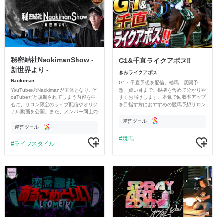
秘密結社NaokimanShow -
G1&千直ライクアボス‼️
新世界より -
きみライクアボス
Naokiman
G1・千直予想を配信。軸馬、展開予
YouTuberのNaokimanが主体となり、Y
想、買い目まで、根拠を含めて分かりや
ouTubeだと規制されてしまう内容を中
すくお届けします。本気で回収率アップ
心に、サロン限定のライブ配信やオリジ
を目指す方におすすめの競馬予想サロン
ナル動画を公開。また、メンバー同士の
です。
情報交換や交流の場としても楽しんでい
運営ツール
ただいています。
運営ツール
競馬
ライフスタイル