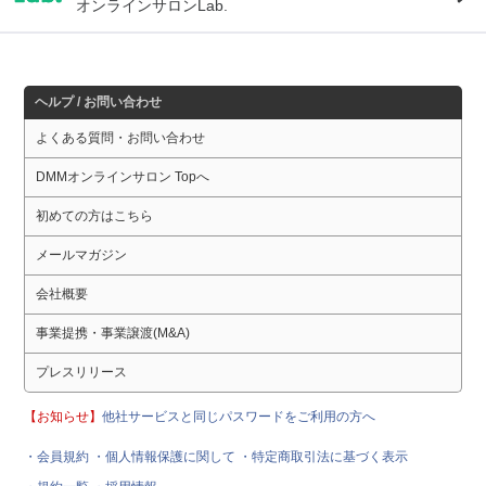
オンラインサロンLab.
ヘルプ / お問い合わせ
よくある質問・お問い合わせ
DMMオンラインサロン Topへ
初めての方はこちら
メールマガジン
会社概要
事業提携・事業譲渡(M&A)
プレスリリース
【お知らせ】
他社サービスと同じパスワードをご利用の方へ
・会員規約
・個人情報保護に関して
・特定商取引法に基づく表示