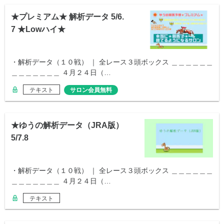
★プレミアム★ 解析データ 5/6.
7 ★Lowハイ★
・解析データ（１０戦） ｜ 全レース３頭ボックス ＿＿＿＿＿＿
＿＿＿＿＿＿＿ ４月２４日（…
テキスト
サロン会員無料
★ゆうの解析データ（JRA版）
5/7.8
・解析データ（１０戦） ｜ 全レース３頭ボックス ＿＿＿＿＿＿
＿＿＿＿＿＿＿ ４月２４日（…
テキスト