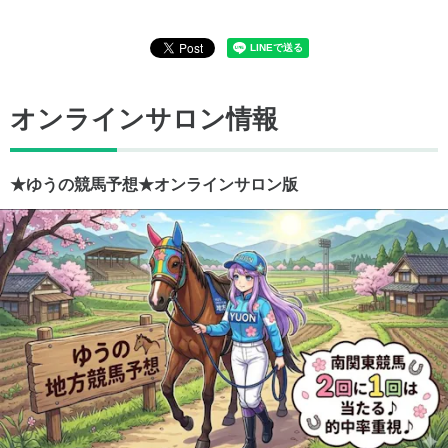
オンラインサロン情報
★ゆうの競馬予想★オンラインサロン版