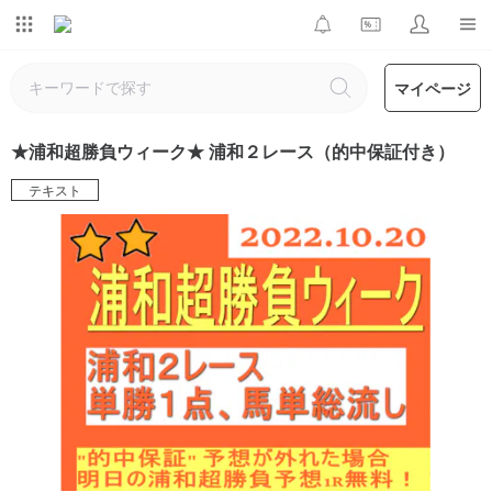
マイページ
★浦和超勝負ウィーク★ 浦和２レース（的中保証付き）
テキスト