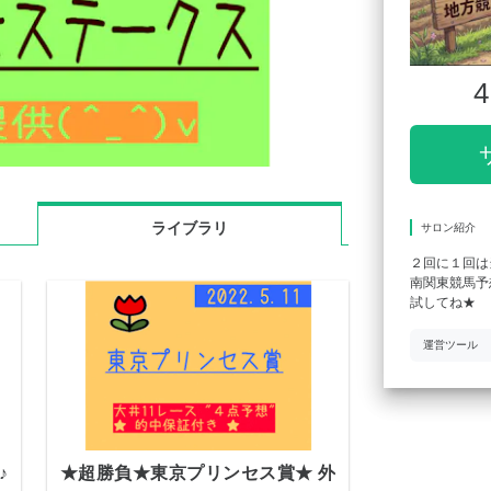
4
ライブラリ
サロン紹介
２回に１回は
南関東競馬予
試してね★
運営ツール
♪
★超勝負★東京プリンセス賞★ 外