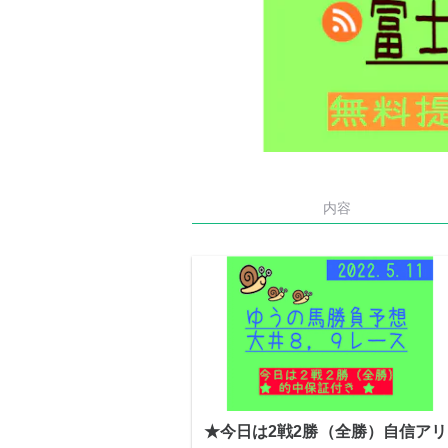
内容
★今日は2戦2勝（全勝）自信アリ