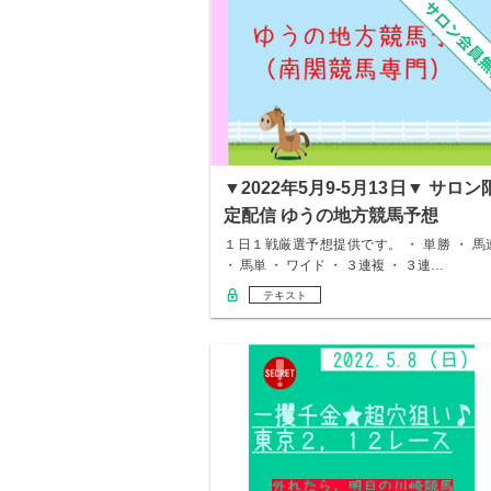
▼2022年5月9-5月13日▼ サロン
定配信 ゆうの地方競馬予想
１日１戦厳選予想提供です。 ・ 単勝 ・ 馬
・ 馬単 ・ ワイド ・ ３連複 ・ ３連…
テキスト