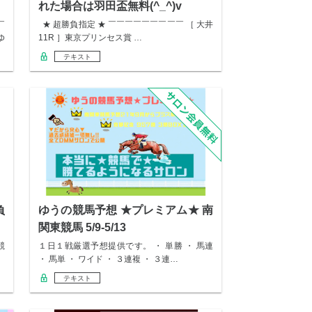
れた場合は羽田盃無料(^_^)v
￣
★ 超勝負指定 ★ ￣￣￣￣￣￣￣￣￣ ［ 大井
ゆ
11R ］東京プリンセス賞 …
テキスト
負
ゆうの競馬予想 ★プレミアム★ 南
関東競馬 5/9-5/13
競
１日１戦厳選予想提供です。 ・ 単勝 ・ 馬連
・ 馬単 ・ ワイド ・ ３連複 ・ ３連…
テキスト