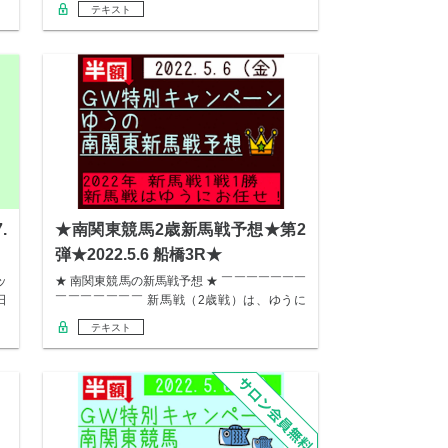
（…
テキスト
.
★南関東競馬2歳新馬戦予想★第2
弾★2022.5.6 船橋3R★
ッ
★ 南関東競馬の新馬戦予想 ★ ￣￣￣￣￣￣￣
日
￣￣￣￣￣￣￣ 新馬戦（2歳戦）は、ゆうに
お…
テキスト