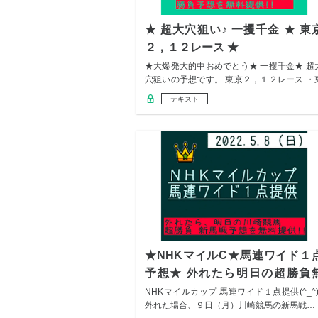
★ 超大穴狙い♪ 一攫千金 ★ 東
２，１２レース ★
★大爆発大的中おめでとう★ 一攫千金★ 超
穴狙いの予想です。 東京２，１２レース ・
京…
テキスト
★NHKマイルC★馬連ワイド１
予想★ 外れたら明日の超勝負
料！
NHKマイルカップ 馬連ワイド１点提供(^_^)
外れた場合、９日（月）川崎競馬の新馬戦…