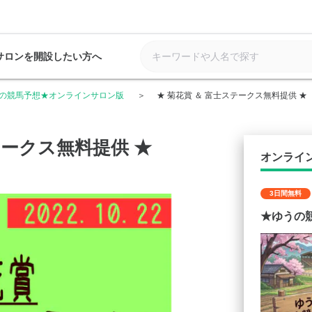
サロンを開設したい方へ
の競馬予想★オンラインサロン版
★ 菊花賞 ＆ 富士ステークス無料提供 ★
テークス無料提供 ★
オンライ
3日間無料
★ゆうの