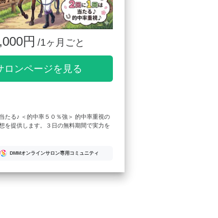
,000円
/1ヶ月ごと
サロンページを見る
当たる♪ ＜的中率５０％強＞ 的中率重視の
想を提供します。３日の無料期間で実力を
DMMオンラインサロン専用コミュニティ