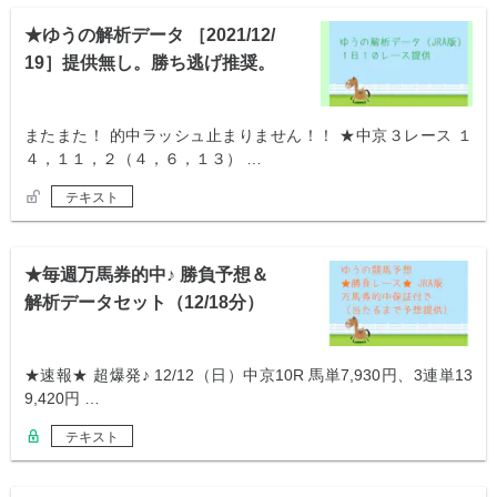
★ゆうの解析データ ［2021/12/
19］提供無し。勝ち逃げ推奨。
またまた！ 的中ラッシュ止まりません！！ ★中京３レース １
４，１１，２（４，６，１３） …
テキスト
★毎週万馬券的中♪ 勝負予想＆
解析データセット（12/18分）
★速報★ 超爆発♪ 12/12（日）中京10R 馬単7,930円、3連単13
9,420円 …
テキスト