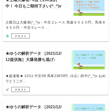
中！ 今日もご期待下さい(^_^)v
土曜日は大爆発(^_^)v・中京２レース 馬連６０３０円、馬単８
９５０円 ・中京５レース …
テキスト
★ゆうの解析データ ［2021/12/
12提供無］大爆発勝ち逃げ♪
★超速報★ 12/11 中京5R 馬単23870円（6点）的中(^_^)v おめ
でとうござ…
テキスト
★ゆうの解析データ ［2021/12/