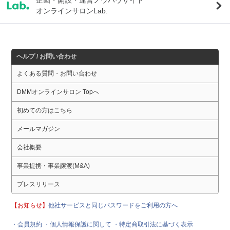
オンラインサロンLab.
ヘルプ / お問い合わせ
よくある質問・お問い合わせ
DMMオンラインサロン Topへ
初めての方はこちら
メールマガジン
会社概要
事業提携・事業譲渡(M&A)
プレスリリース
【お知らせ】
他社サービスと同じパスワードをご利用の方へ
・会員規約
・個人情報保護に関して
・特定商取引法に基づく表示