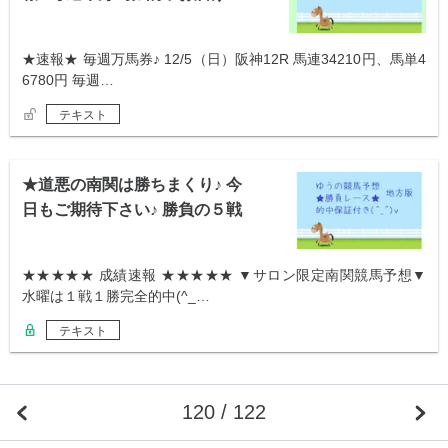
中！！
★速報★ 毎週万馬券♪ 12/5（日）阪神12R 馬連34210円、馬単4
6780円 毎週…
テキスト
★道悪の南関は勝ちまくり♪ 今
日もご期待下さい♪ 勝負の５戦
提供★
★★★★★ 成績速報 ★★★★★ ▼サロン限定南関競馬予想▼
水曜は１戦１勝完全的中(^_…
テキスト
120 / 122