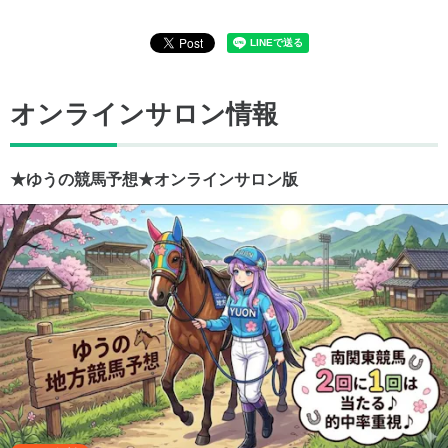
オンラインサロン情報
★ゆうの競馬予想★オンラインサロン版