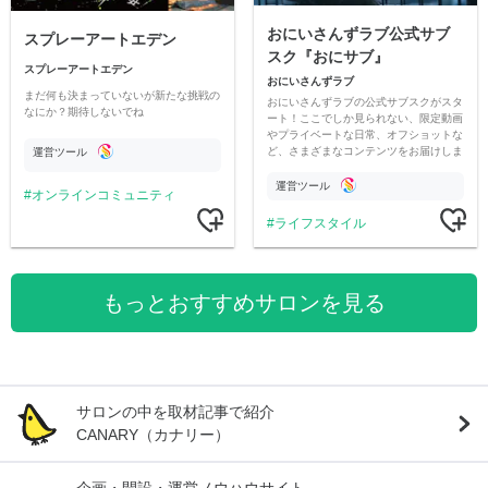
おにいさんずラブ公式サブ
スプレーアートエデン
スク『おにサブ』
スプレーアートエデン
おにいさんずラブ
まだ何も決まっていないが新たな挑戦の
おにいさんずラブの公式サブスクがスタ
なにか？期待しないでね
ート！ここでしか見られない、限定動画
やプライベートな日常、オフショットな
ど、さまざまなコンテンツをお届けしま
運営ツール
す。
運営ツール
オンラインコミュニティ
ライフスタイル
もっとおすすめサロンを見る
サロンの中を取材記事で紹介
CANARY（カナリー）
企画・開設・運営ノウハウサイト