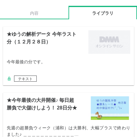
内容
ライブラリ
★ゆうの解析データ 今年ラスト
分（１２月２８日）
今年最後の分です。
テキスト
★今年最後の大井開催♪ 毎日超
勝負で大儲けしよう！ 28日分★
先週の超勝負ウィーク（浦和）は大勝利、大幅プラスで終わり
ました♪ ＿＿＿＿＿＿＿＿＿＿＿＿…