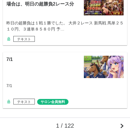
場合は、明日の超勝負2レース分
を無料
昨日の超勝負は１戦１勝でした。 大井２レース 新馬戦 馬単２５
１０円、３連単８５８０円 予…
テキスト
7/1
7/1
テキスト
サロン会員無料
1 / 122