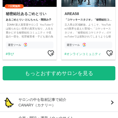
7日間無料
秘密結社あるごめとりい
AREA58
あるごめとりい けんちゃん・闇病み子
「コヤッキースタジオ」「秘密結社コヤミナティ」
【DMM 新人賞受賞サロン】 YouTubeで
立入禁止区域解放。ようこそ、YouTub
は観られない世界の真実を知り、人生を
eの限界を超えた聖域へ「コヤッキース
豊かにする秘密結社コミュニティ ※収
タジオ」「秘密結社コヤミナティ」のY
益の一部を、犯罪被害者・子ども達の為
ouTubeでは規制されてしまうような都
のチャリティーに寄付させていただきま
市伝説を中心にオリジナルコンテンツを
す
公開。
運営ツール
運営ツール
学び
オンラインコミュニティ
もっとおすすめサロンを見る
サロンの中を取材記事で紹介
CANARY（カナリー）
企画・開設・運営ノウハウサイト