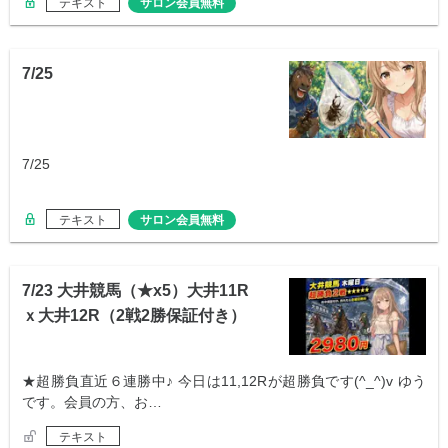
テキスト
サロン会員無料
7/25
7/25
テキスト
サロン会員無料
7/23 大井競馬（★x5）大井11R
ｘ大井12R（2戦2勝保証付き）
★超勝負直近６連勝中♪ 今日は11,12Rが超勝負です(^_^)v ゆう
です。会員の方、お…
テキスト