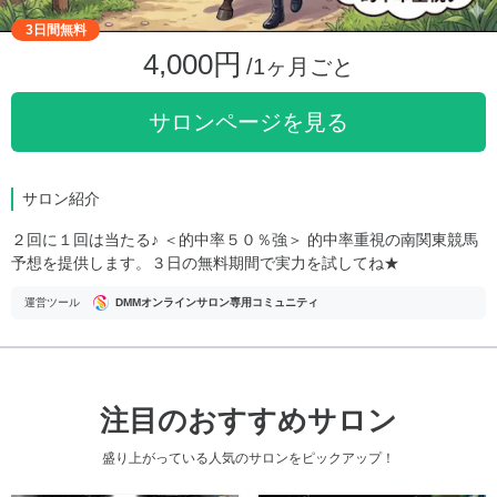
3日間無料
4,000円
/1ヶ月ごと
サロンページを見る
サロン紹介
２回に１回は当たる♪ ＜的中率５０％強＞ 的中率重視の南関東競馬
予想を提供します。３日の無料期間で実力を試してね★
運営ツール
DMMオンラインサロン専用コミュニティ
注目のおすすめサロン
盛り上がっている人気のサロンをピックアップ！