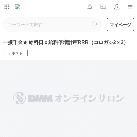
マイページ
一攫千金★ 給料日ｘ給料倍増計画RRR（コロガシ2ｘ2）
テキスト