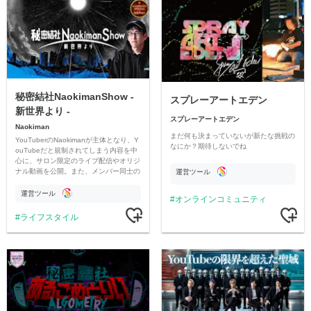
秘密結社NaokimanShow -
スプレーアートエデン
新世界より -
スプレーアートエデン
Naokiman
まだ何も決まっていないが新たな挑戦の
YouTuberのNaokimanが主体となり、Y
なにか？期待しないでね
ouTubeだと規制されてしまう内容を中
心に、サロン限定のライブ配信やオリジ
ナル動画を公開。また、メンバー同士の
運営ツール
情報交換や交流の場としても楽しんでい
ただいています。
運営ツール
オンラインコミュニティ
ライフスタイル