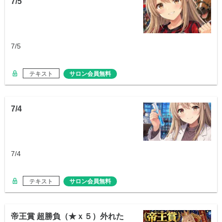
7/5
7/5
テキスト
サロン会員無料
7/4
7/4
テキスト
サロン会員無料
帝王賞 超勝負（★ｘ５）外れた